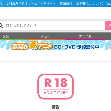
約
|
ご利用ガイド
|
サービス＆サポート
|
店舗情報
|
請求書払いについて（法
音楽
ホビー
アニメガ
警告