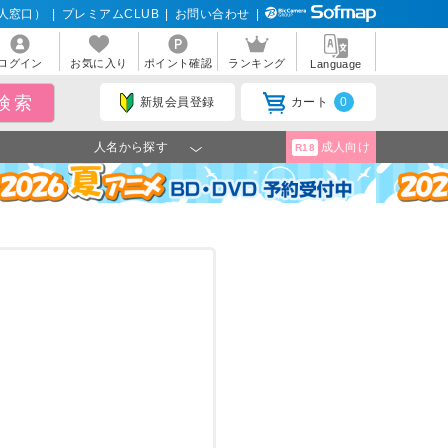
人窓口）
|
プレミアムCLUB
|
お問い合わせ
|
ログイン
お気に入り
ポイント確認
ランキング
Language
新規会員登録
カート
0
人名から探す
成人向け
R18