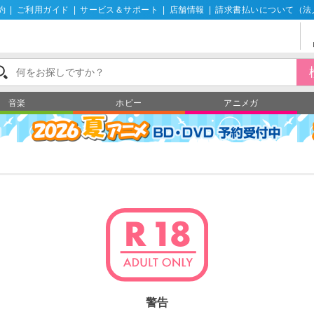
約
|
ご利用ガイド
|
サービス＆サポート
|
店舗情報
|
請求書払いについて（法
音楽
ホビー
アニメガ
警告