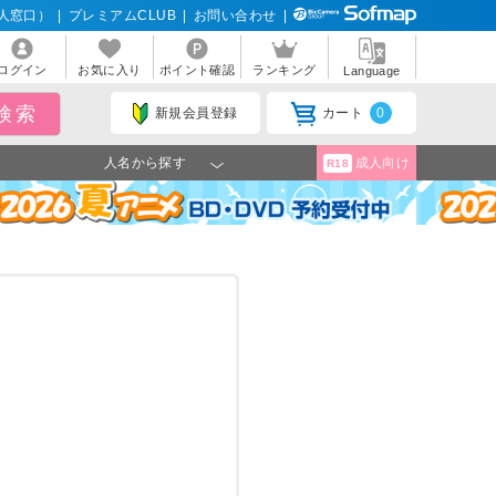
人窓口）
|
プレミアムCLUB
|
お問い合わせ
|
ログイン
お気に入り
ポイント確認
ランキング
Language
新規会員登録
カート
0
人名から探す
成人向け
R18