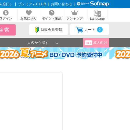
人窓口）
|
プレミアムCLUB
|
お問い合わせ
|
ログイン
お気に入り
ポイント確認
ランキング
Language
新規会員登録
カート
0
人名から探す
成人向け
R18