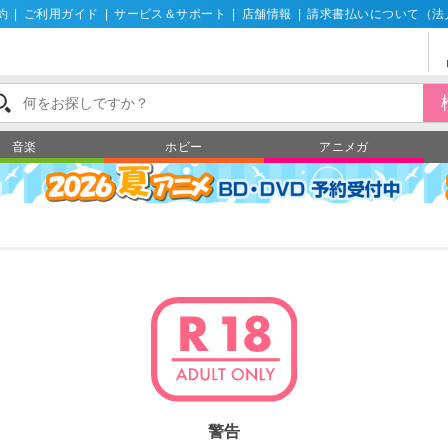
約
|
ご利用ガイド
|
サービス＆サポート
|
店舗情報
|
請求書払いについて（法
音楽
ホビー
アニメガ
警告