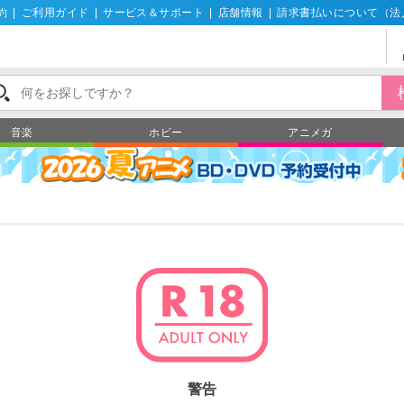
約
|
ご利用ガイド
|
サービス＆サポート
|
店舗情報
|
請求書払いについて（法
音楽
ホビー
アニメガ
警告