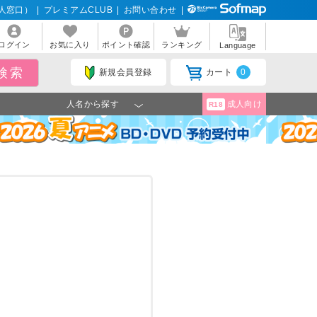
人窓口）
|
プレミアムCLUB
|
お問い合わせ
|
ログイン
お気に入り
ポイント確認
ランキング
Language
新規会員登録
カート
0
人名から探す
成人向け
R18