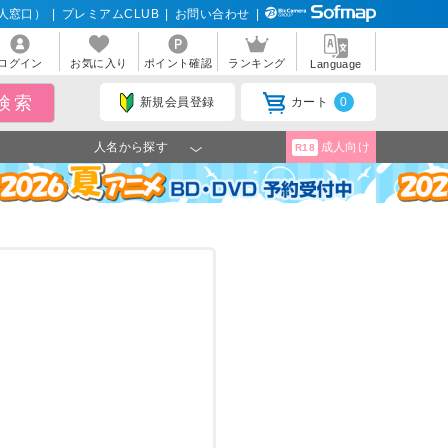
人窓口）
|
プレミアムCLUB
|
お問い合わせ
|
ログイン
お気に入り
ポイント確認
ランキング
Language
新規会員登録
カート
0
人名から探す
成人向け
R18