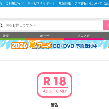
約
|
ご利用ガイド
|
サービス＆サポート
|
店舗情報
|
請求書払いについて（法
音楽
ホビー
アニメガ
警告