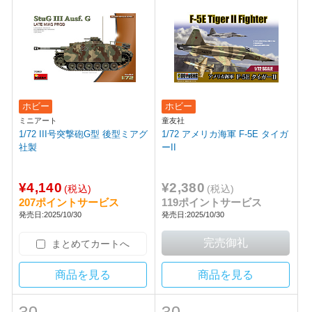
ホビー
ホビー
ミニアート
童友社
1/72 III号突撃砲G型 後型ミアグ
1/72 アメリカ海軍 F-5E タイガ
社製
ーII
¥4,140
¥2,380
(税込)
(税込)
207ポイントサービス
119ポイントサービス
発売日:2025/10/30
発売日:2025/10/30
まとめてカートへ
商品を見る
商品を見る