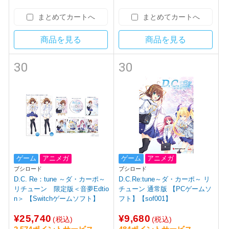
まとめてカートへ
まとめてカートへ
商品を見る
商品を見る
30
30
ゲーム
アニメガ
ゲーム
アニメガ
ブシロード
ブシロード
D.C. Re：tune ～ダ・カーポ～
D.C.Re:tune～ダ・カーポ～ リ
リチューン 限定版＜音夢Edtio
チューン 通常版 【PCゲームソ
n＞ 【Switchゲームソフト】
フト】【sof001】
¥25,740
¥9,680
(税込)
(税込)