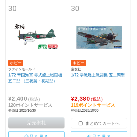
30
30
ホビー
ホビー
ファインモールド
童友社
1/72 帝国海軍 零式艦上戦闘機
1/72 零戦艦上戦闘機 五二丙型
五二型 （三菱製・初期型）
¥2,400
¥2,380
(税込)
(税込)
120ポイントサービス
119ポイントサービス
発売日:2025/10/30
発売日:2025/10/30
まとめてカートへ
商品を見る
商品を見る