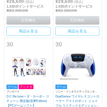
¥28,600
¥28,600
(税込)
(税込)
1,430ポイントサービス
1,430ポイントサービス
発売日:2025/10/30
発売日:2025/10/30
商品を見る
商品を見る
30
30
ゲーム
アニメガ
ゲーム
ブシロード
ソニー・インタラクティブエンタテ
インメント
D.C.Re:tune～ダ・カーポ～ リ
DualSense ワイヤレスコントロ
チューン 限定版(音夢Edition)
ーラー アストロボット ジョイ
【PCゲームソフト】
フル リミテッドエディション