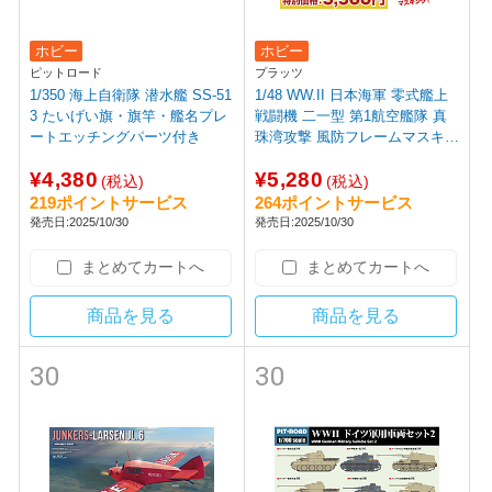
ホビー
ホビー
ピットロード
プラッツ
1/350 海上自衛隊 潜水艦 SS-51
1/48 WW.II 日本海軍 零式艦上
3 たいげい旗・旗竿・艦名プレ
戦闘機 二一型 第1航空艦隊 真
ートエッチングパーツ付き
珠湾攻撃 風防フレームマスキン
グシール付属 プラモデル AE-5
¥4,380
¥5,280
1
(税込)
(税込)
219ポイントサービス
264ポイントサービス
発売日:2025/10/30
発売日:2025/10/30
まとめてカートへ
まとめてカートへ
商品を見る
商品を見る
30
30