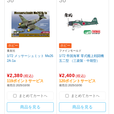
30
30
ホビー
ホビー
童友社
ファインモールド
1/72 メッサーシュミット Me26
1/72 帝国海軍 零式艦上戦闘機
2A-1a
五二型 （三菱製・中期型）
¥2,380
¥2,400
(税込)
(税込)
119ポイントサービス
120ポイントサービス
発売日:2025/10/30
発売日:2025/10/30
まとめてカートへ
まとめてカートへ
商品を見る
商品を見る