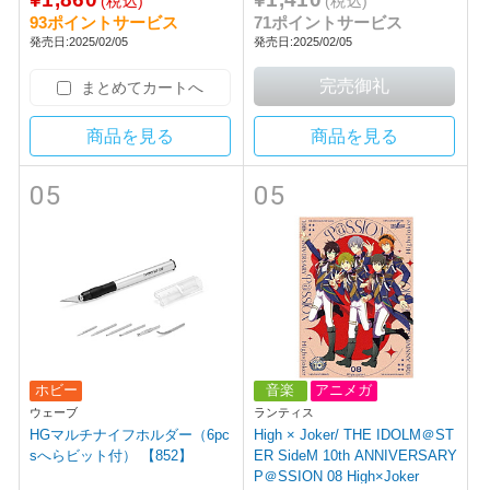
(税込)
(税込)
93ポイントサービス
71ポイントサービス
発売日:2025/02/05
発売日:2025/02/05
まとめてカートへ
商品を見る
商品を見る
05
05
ホビー
音楽
アニメガ
ウェーブ
ランティス
HGマルチナイフホルダー（6pc
High × Joker/ THE IDOLM＠ST
sへらビット付） 【852】
ER SideM 10th ANNIVERSARY
P＠SSION 08 High×Joker