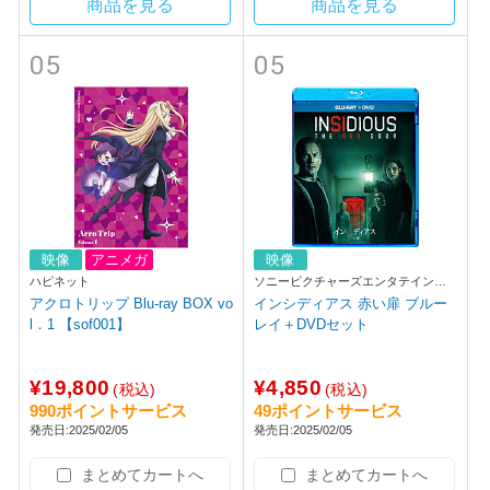
商品を見る
商品を見る
05
05
映像
アニメガ
映像
ハピネット
ソニーピクチャーズエンタテインメ
ント
アクロトリップ Blu-ray BOX vo
インシディアス 赤い扉 ブルー
l．1 【sof001】
レイ＋DVDセット
¥19,800
¥4,850
(税込)
(税込)
990ポイントサービス
49ポイントサービス
発売日:2025/02/05
発売日:2025/02/05
まとめてカートへ
まとめてカートへ