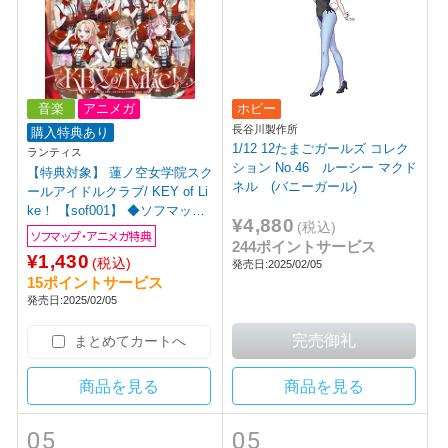
音楽
アニメガ
ホビー
長谷川製作所
購入特典あり
1/12 12たまごガールズ コレク
ランティス
ション No.46 ルーシー マクド
【特典対象】 蓮ノ空女学院スク
ネル (バニーガール)
ールアイドルクラブ/ KEY of Li
ke！ 【sof001】 ◆ソフマッ
¥4,880
(税込)
プ・アニメガ特典「アクリルコ
ソフマップ・アニメガ特典
244ポイントサービス
ースター(76mm)」
¥1,430
(税込)
発売日:2025/02/05
15ポイントサービス
発売日:2025/02/05
まとめてカートへ
商品を見る
商品を見る
05
05