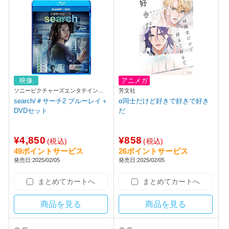
映像
アニメガ
ソニーピクチャーズエンタテインメ
芳文社
ント
search/＃サーチ2 ブルーレイ＋
α同士だけど好きで好きで好き
DVDセット
だ
¥4,850
¥858
(税込)
(税込)
49ポイントサービス
26ポイントサービス
発売日:2025/02/05
発売日:2025/02/05
まとめてカートへ
まとめてカートへ
商品を見る
商品を見る