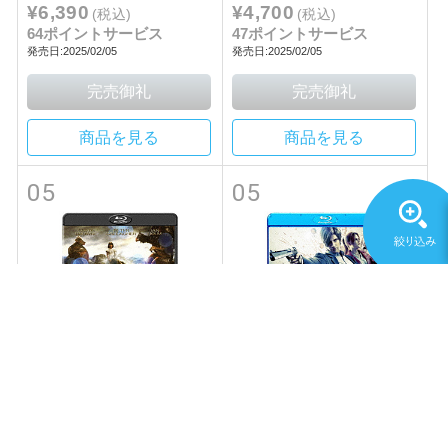
¥6,390
¥4,700
(税込)
(税込)
64ポイントサービス
47ポイントサービス
発売日:2025/02/05
発売日:2025/02/05
商品を見る
商品を見る
05
05
映像
映像
アニメガ
ハピネット
ソニーピクチャーズエンタテインメ
ント
ドリームチャイルド -TV吹替音
バイオハザード：インフィニッ
声収録版-
ト ダークネス スペシャル・プ