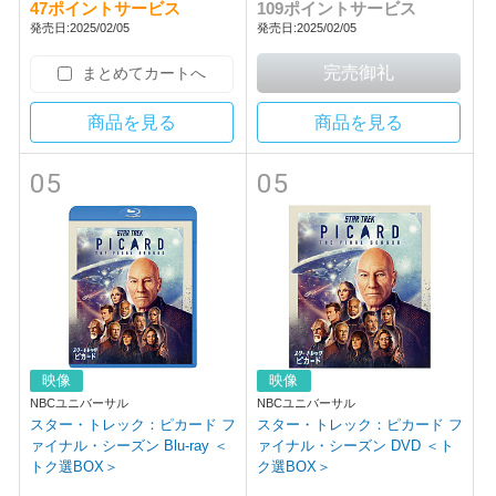
47ポイントサービス
109ポイントサービス
発売日:2025/02/05
発売日:2025/02/05
まとめてカートへ
商品を見る
商品を見る
05
05
映像
映像
NBCユニバーサル
NBCユニバーサル
スター・トレック：ピカード フ
スター・トレック：ピカード フ
ァイナル・シーズン Blu-ray ＜
ァイナル・シーズン DVD ＜ト
トク選BOX＞
ク選BOX＞