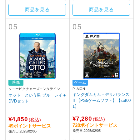
商品を見る
商品を見る
05
05
映像
ゲーム
ソニーピクチャーズエンタテインメ
PLAION
ント
キングダムカム・デリバランス
オットーという男 ブルーレイ＋
II 【PS5ゲームソフト】【sof00
DVDセット
1】
¥7,280
¥4,850
(税込)
(税込)
728ポイントサービス
49ポイントサービス
発売日:2025/02/05
発売日:2025/02/05