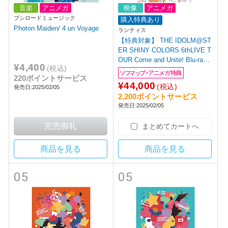
音楽
アニメガ
映像
アニメガ
ブシロードミュージック
購入特典あり
Photon Maiden/ 4 un Voyage
ランティス
【特典対象】 THE IDOLM@ST
ER SHINY COLORS 6thLIVE T
OUR Come and Unite! Blu-ray
¥4,400
(税込)
【初回生産限定版】 【sof001】
ソフマップ・アニメガ特典
220ポイントサービス
◆ソフマップ・アニメガ特典
¥44,000
(税込)
発売日:2025/02/05
「2層B6アクリルスタンド(イル
2,200ポイントサービス
ミネーションスターズ、アンテ
発売日:2025/02/05
ィーカ)」
まとめてカートへ
商品を見る
商品を見る
05
05