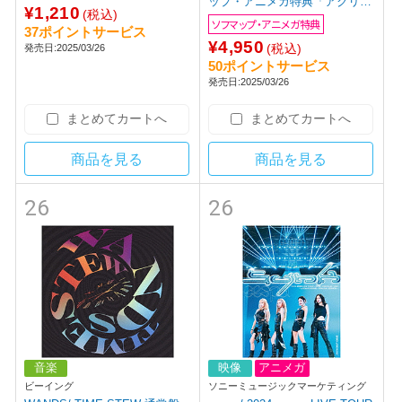
ップ・アニメガ特典「アクリル
¥1,210
(税込)
コースター(76mm)」
ソフマップ・アニメガ特典
37ポイントサービス
¥4,950
(税込)
発売日:2025/03/26
50ポイントサービス
発売日:2025/03/26
まとめてカートへ
まとめてカートへ
商品を見る
商品を見る
26
26
音楽
映像
アニメガ
ビーイング
ソニーミュージックマーケティング