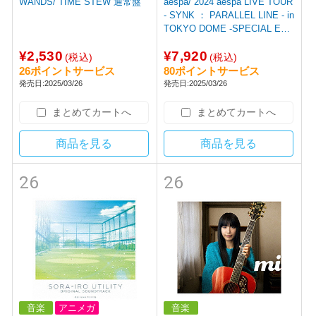
WANDS/ TIME STEW 通常盤
aespa/ 2024 aespa LIVE TOUR
‐ SYNK ： PARALLEL LINE ‐ in
TOKYO DOME ‐SPECIAL EDI
TION- BD
¥2,530
¥7,920
(税込)
(税込)
26ポイントサービス
80ポイントサービス
発売日:2025/03/26
発売日:2025/03/26
まとめてカートへ
まとめてカートへ
商品を見る
商品を見る
26
26
音楽
アニメガ
音楽