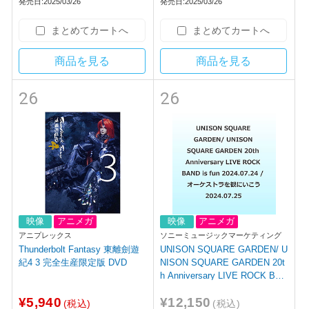
発売日:2025/03/26
発売日:2025/03/26
まとめてカートへ
まとめてカートへ
商品を見る
商品を見る
26
26
映像
アニメガ
映像
アニメガ
アニプレックス
ソニーミュージックマーケティング
Thunderbolt Fantasy 東離劍遊
UNISON SQUARE GARDEN/ U
紀4 3 完全生産限定版 DVD
NISON SQUARE GARDEN 20t
h Anniversary LIVE ROCK BAN
D is fun 2024．07．24 / オーケ
¥5,940
¥12,150
ストラを観にいこう 2024．0
(税込)
(税込)