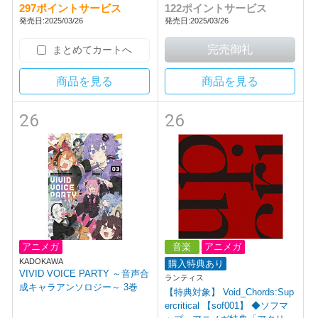
7．25 BD
297ポイントサービス
122ポイントサービス
発売日:2025/03/26
発売日:2025/03/26
まとめてカートへ
商品を見る
商品を見る
26
26
アニメガ
音楽
アニメガ
KADOKAWA
購入特典あり
VIVID VOICE PARTY ～音声合
ランティス
成キャラアンソロジー～ 3巻
【特典対象】 Void_Chords:Sup
ercritical 【sof001】 ◆ソフマ