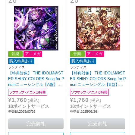
26
26
音楽
アニメガ
音楽
アニメガ
購入特典あり
購入特典あり
ランティス
ランティス
【特典対象】 THE IDOLM@ST
【特典対象】 THE IDOLM@ST
ER SHINY COLORS Song for P
ER SHINY COLORS Song for P
rismニューシングル【A盤】
rismニューシングル【B盤】
【sof001】 ◆ソフマップ・アニ
【sof001】 ◆ソフマップ・アニ
ソフマップ・アニメガ特典
ソフマップ・アニメガ特典
メガ特典「アクリルコースター
メガ特典「アクリルコースター
¥1,760
¥1,760
(税込)
(税込)
(76mm)」
(76mm)」
18ポイントサービス
18ポイントサービス
発売日:2025/03/26
発売日:2025/03/26