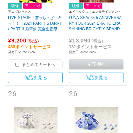
映像
アニメガ
映像
アニメガ
アニプレックス
エイベックス・エンタテインメント
LIVE STAGE「ぼっち・ざ・ろ
LUNA SEA/ 35th ANNIVERSA
っく！」2024 PART I STARRY
RY TOUR 2024 ERA TO ERA
/ PART II 秀華祭 完全生産限定
SHINING BRIGHTLY BRAND N
版 DVD
EW CHAOS 初回生産限定盤 B
¥9,200
¥13,090
D
(税込)
(税込)
460ポイントサービス
131ポイントサービス
発売日:2025/03/26
発売日:2025/03/26
まとめてカートへ
商品を見る
商品を見る
26
26