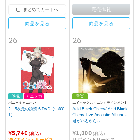
まとめてカートへ
商品を見る
商品を見る
26
26
映像
アニメガ
音楽
ポニーキャニオン
エイベックス・エンタテインメント
2．5次元の誘惑 6 DVD【sof00
Acid Black Cherry/ Acid Black
1】
Cherry Live Acoustic Album ～
君がいるから～
¥5,740
¥1,000
(税込)
(税込)
287ポイントサービス
10ポイントサービス