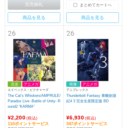
まとめてカートへ
商品を見る
商品を見る
26
26
音楽
アニメガ
映像
アニメガ
エイベックス・ピクチャーズ
アニプレックス
The Cat’s Whiskers/AMPRULE/
Thunderbolt Fantasy 東離劍遊
Paradox Live -Battle of Unity- R
紀4 3 完全生産限定版 BD
ound2 “KARMA”
¥2,200
¥6,930
(税込)
(税込)
110ポイントサービス
347ポイントサービス