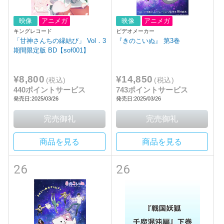
映像
アニメガ
映像
アニメガ
キングレコード
ビデオメーカー
「甘神さんちの縁結び」 Vol．3
『きのこいぬ』 第3巻
期間限定版 BD【sof001】
¥8,800
¥14,850
(税込)
(税込)
440ポイントサービス
743ポイントサービス
発売日:2025/03/26
発売日:2025/03/26
商品を見る
商品を見る
26
26