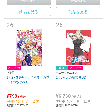
商品を見る
商品を見る
26
26
アニメガ
映像
アニメガ
小学館
ポニーキャニオン
1・2・3で今すぐできる！カワ
2．5次元の誘惑 6 BD
イイのちかみち
¥799
¥6,730
(税込)
(税込)
24ポイントサービス
337ポイントサービス
発売日:2025/03/26
発売日:2025/03/26