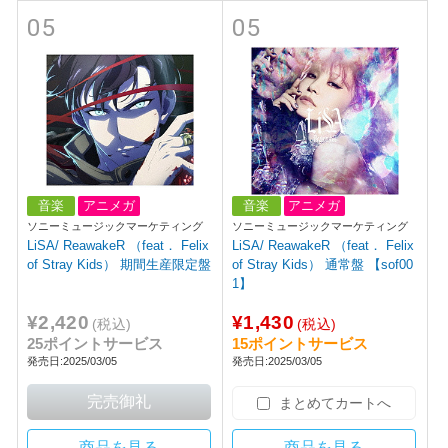
05
05
音楽
アニメガ
音楽
アニメガ
ソニーミュージックマーケティング
ソニーミュージックマーケティング
LiSA/ ReawakeR （feat． Felix
LiSA/ ReawakeR （feat． Felix
of Stray Kids） 期間生産限定盤
of Stray Kids） 通常盤 【sof00
1】
¥2,420
¥1,430
(税込)
(税込)
25ポイントサービス
15ポイントサービス
発売日:2025/03/05
発売日:2025/03/05
まとめてカートへ
商品を見る
商品を見る