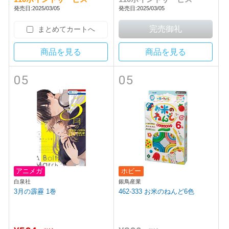
発売日:2025/03/05
発売日:2025/03/05
まとめてカートへ
商品を見る
商品を見る
05
05
アニメガ
ホビー
白泉社
銀鳥産業
3月の霹靂 1巻
462-333 お米のねんど6色