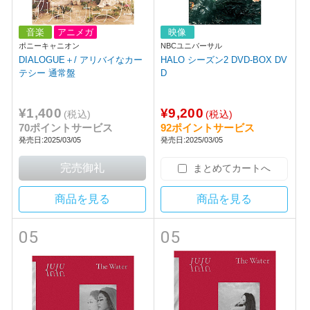
音楽
アニメガ
映像
ポニーキャニオン
NBCユニバーサル
DIALOGUE＋/ アリバイなカー
HALO シーズン2 DVD-BOX DV
テシー 通常盤
D
¥1,400
¥9,200
(税込)
(税込)
70ポイントサービス
92ポイントサービス
発売日:2025/03/05
発売日:2025/03/05
まとめてカートへ
商品を見る
商品を見る
05
05