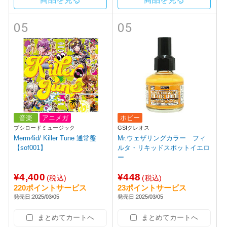
05
05
音楽
アニメガ
ホビー
ブシロードミュージック
GSIクレオス
Merm4id/ Killer Tune 通常盤
Mr.ウェザリングカラー フィ
【sof001】
ルタ・リキッドスポットイエロ
ー
¥4,400
¥448
(税込)
(税込)
220ポイントサービス
23ポイントサービス
発売日:2025/03/05
発売日:2025/03/05
まとめてカートへ
まとめてカートへ