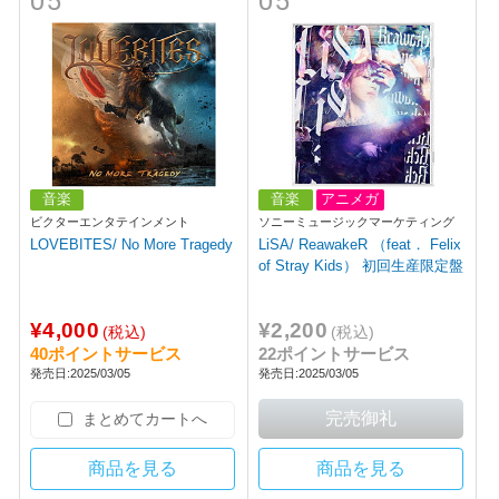
05
05
音楽
音楽
アニメガ
ビクターエンタテインメント
ソニーミュージックマーケティング
LOVEBITES/ No More Tragedy
LiSA/ ReawakeR （feat． Felix
of Stray Kids） 初回生産限定盤
¥4,000
¥2,200
(税込)
(税込)
40ポイントサービス
22ポイントサービス
発売日:2025/03/05
発売日:2025/03/05
まとめてカートへ
商品を見る
商品を見る