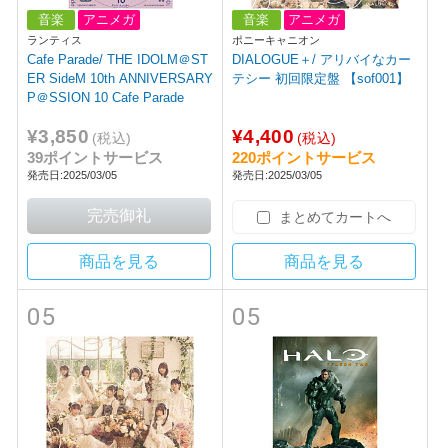
音楽
アニメガ
音楽
アニメガ
ランティス
ポニーキャニオン
Cafe Parade/ THE IDOLM＠ST
DIALOGUE＋/ アリバイなカー
ER SideM 10th ANNIVERSARY
テシー 初回限定盤 【sof001】
P＠SSION 10 Cafe Parade
¥3,850
¥4,400
(税込)
(税込)
39ポイントサービス
220ポイントサービス
発売日:2025/03/05
発売日:2025/03/05
まとめてカートへ
商品を見る
商品を見る
05
05