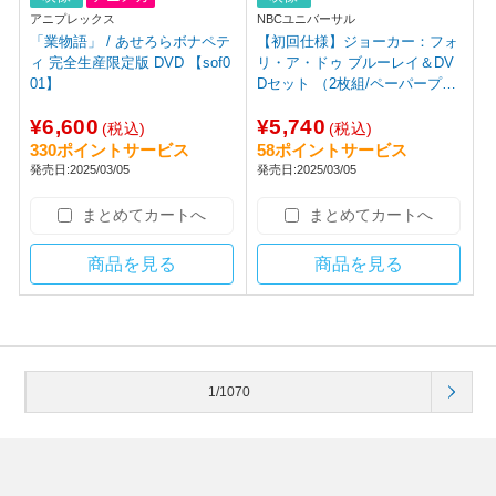
アニプレックス
NBCユニバーサル
「業物語」 / あせろらボナペテ
【初回仕様】ジョーカー：フォ
ィ 完全生産限定版 DVD 【sof0
リ・ア・ドゥ ブルーレイ＆DV
01】
Dセット （2枚組/ペーパープレ
ミアム付） BD
¥6,600
¥5,740
(税込)
(税込)
330ポイントサービス
58ポイントサービス
発売日:2025/03/05
発売日:2025/03/05
まとめてカートへ
まとめてカートへ
商品を見る
商品を見る
1/1070