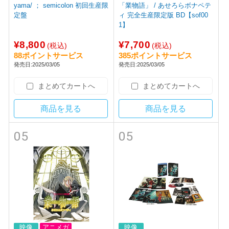
yama/ ； semicolon 初回生産限
「業物語」 / あせろらボナペテ
定盤
ィ 完全生産限定版 BD【sof00
1】
¥8,800
¥7,700
(税込)
(税込)
88ポイントサービス
385ポイントサービス
発売日:2025/03/05
発売日:2025/03/05
まとめてカートへ
まとめてカートへ
商品を見る
商品を見る
05
05
映像
アニメガ
映像