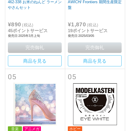
462-338 お米のねんど ラーメン
AWICH/ Frontiers 期間生産限定
やさんセット
盤
¥890
¥1,870
(税込)
(税込)
45ポイントサービス
19ポイントサービス
発売日:2025年3月上旬
発売日:2025/03/05
商品を見る
商品を見る
05
05
音楽
アニメガ
ホビー