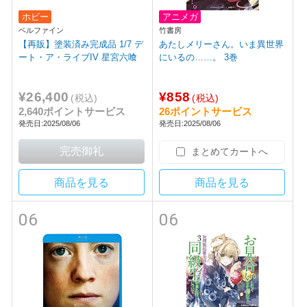
ホビー
アニメガ
ベルファイン
竹書房
【再販】塗装済み完成品 1/7 デ
あたしメリーさん。いま異世界
ート・ア・ライブIV 星宮六喰
にいるの……。 3巻
¥26,400
¥858
(税込)
(税込)
2,640ポイントサービス
26ポイントサービス
発売日:2025/08/06
発売日:2025/08/06
まとめてカートへ
商品を見る
商品を見る
06
06