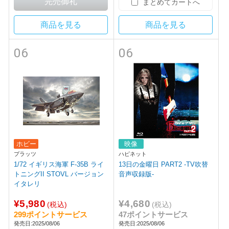
まとめてカートへ
商品を見る
商品を見る
06
06
ホビー
映像
プラッツ
ハピネット
1/72 イギリス海軍 F-35B ライ
13日の金曜日 PART2 -TV吹替
トニングII STOVL バージョン
音声収録版-
イタレリ
¥5,980
¥4,680
(税込)
(税込)
299ポイントサービス
47ポイントサービス
発売日:2025/08/06
発売日:2025/08/06