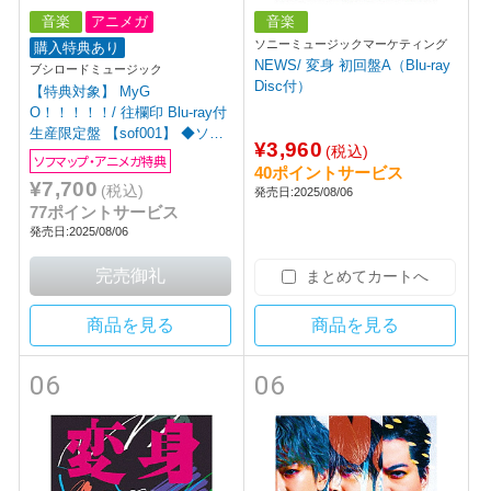
音楽
アニメガ
音楽
ソニーミュージックマーケティング
購入特典あり
NEWS/ 変身 初回盤A（Blu-ray
ブシロードミュージック
Disc付）
【特典対象】 MyG
O！！！！！/ 往欄印 Blu-ray付
生産限定盤 【sof001】 ◆ソフ
¥3,960
(税込)
マップ・アニメガ特典「アクリ
ソフマップ・アニメガ特典
40ポイントサービス
ルコースター・アクリルパネ
¥7,700
(税込)
発売日:2025/08/06
ル」
77ポイントサービス
発売日:2025/08/06
まとめてカートへ
商品を見る
商品を見る
06
06