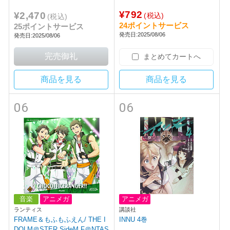
¥792
¥2,470
(税込)
(税込)
24ポイントサービス
25ポイントサービス
発売日:2025/08/06
発売日:2025/08/06
まとめてカートへ
商品を見る
商品を見る
06
06
音楽
アニメガ
アニメガ
ランティス
講談社
FRAME＆もふもふえん/ THE I
INNU 4巻
DOLM＠STER SideM F＠NTAS