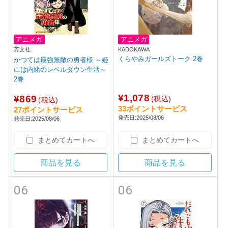
アニメガ
アニメガ
芳文社
KADOKAWA
くらやみガールズトーク 2巻
かつては最強無敵の勇者様 ～姫
には内緒のレベルダウン生活～
2巻
¥1,078
¥869
(税込)
(税込)
33ポイントサービス
27ポイントサービス
発売日:2025/08/06
発売日:2025/08/06
まとめてカートへ
まとめてカートへ
商品を見る
商品を見る
06
06