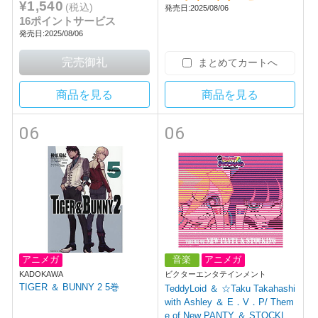
¥1,540
(税込)
発売日:2025/08/06
ガ特典「アクリルコースター(7
16ポイントサービス
6mm)」
発売日:2025/08/06
まとめてカートへ
商品を見る
商品を見る
06
06
アニメガ
音楽
アニメガ
KADOKAWA
ビクターエンタテインメント
TIGER ＆ BUNNY 2 5巻
TeddyLoid ＆ ☆Taku Takahashi
with Ashley ＆ E．V．P/ Them
e of New PANTY ＆ STOCKIN