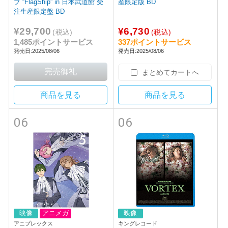
ブ “FlagShip” in 日本武道館 受
産限定版 BD
注生産限定盤 BD
¥29,700
¥6,730
(税込)
(税込)
1,485ポイントサービス
337ポイントサービス
発売日:2025/08/06
発売日:2025/08/06
まとめてカートへ
商品を見る
商品を見る
06
06
映像
アニメガ
映像
アニプレックス
キングレコード