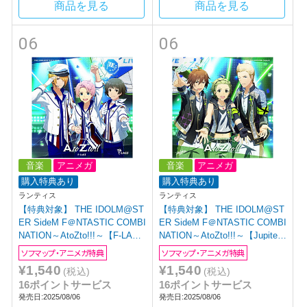
商品を見る
商品を見る
06
06
音楽
アニメガ
音楽
アニメガ
購入特典あり
購入特典あり
ランティス
ランティス
【特典対象】 THE IDOLM@ST
【特典対象】 THE IDOLM@ST
ER SideM F＠NTASTIC COMBI
ER SideM F＠NTASTIC COMBI
NATION～AtoZto!!!～【F-LAGS
NATION～AtoZto!!!～【Jupiter
盤】 【sof001】 ◆ソフマッ
盤】 【sof001】 ◆ソフマッ
ソフマップ・アニメガ特典
ソフマップ・アニメガ特典
プ・アニメガ特典「アクリルコ
プ・アニメガ特典「アクリルコ
¥1,540
¥1,540
(税込)
(税込)
ースター(76mm)」
ースター(76mm)」
16ポイントサービス
16ポイントサービス
発売日:2025/08/06
発売日:2025/08/06