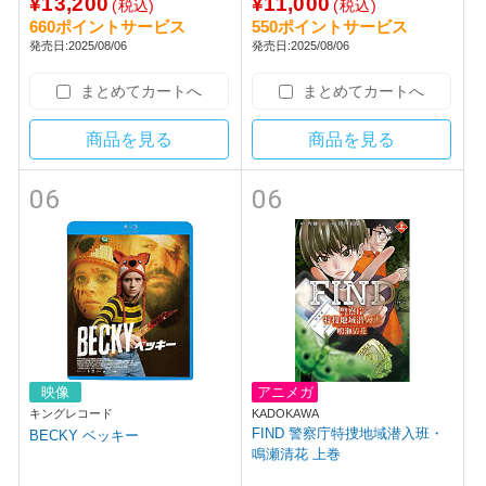
¥13,200
¥11,000
【sof001】
(税込)
(税込)
660ポイントサービス
550ポイントサービス
発売日:2025/08/06
発売日:2025/08/06
まとめてカートへ
まとめてカートへ
商品を見る
商品を見る
06
06
映像
アニメガ
キングレコード
KADOKAWA
FIND 警察庁特捜地域潜入班・
BECKY ベッキー
鳴瀬清花 上巻