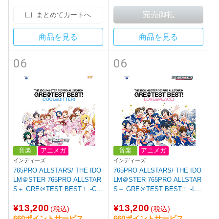
まとめてカートへ
商品を見る
商品を見る
06
06
音楽
アニメガ
音楽
アニメガ
インディーズ
インディーズ
765PRO ALLSTARS/ THE IDO
765PRO ALLSTARS/ THE IDO
LM＠STER 765PRO ALLSTAR
LM＠STER 765PRO ALLSTAR
S＋ GRE＠TEST BEST！ -CO
S＋ GRE＠TEST BEST！ -LO
OL＆BITTER！- 【sof001】
VE＆PEACE！- （CD/SACDハ
¥13,200
¥13,200
イブリッド） 【sof001】
(税込)
(税込)
660ポイントサービス
660ポイントサービス