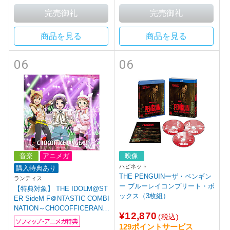
商品を見る
商品を見る
06
06
音楽
アニメガ
映像
ハピネット
購入特典あり
THE PENGUINーザ・ペンギン
ランティス
ー ブルーレイコンプリート・ボ
【特典対象】 THE IDOLM@ST
ックス（3枚組）
ER SideM F＠NTASTIC COMBI
NATION～CHOCOFFICERANG
¥12,870
(税込)
ER!!～【もふもふえん盤】 【s
ソフマップ・アニメガ特典
129ポイントサービス
of001】 ◆ソフマップ・アニメ