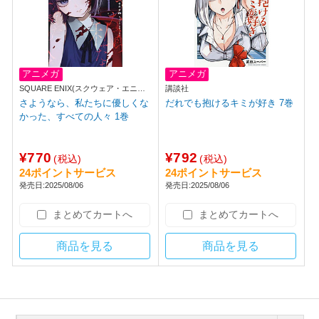
アニメガ
アニメガ
SQUARE ENIX(スクウェア・エニッ
講談社
クス)
さようなら、私たちに優しくな
だれでも抱けるキミが好き 7巻
かった、すべての人々 1巻
¥770
¥792
(税込)
(税込)
24ポイントサービス
24ポイントサービス
発売日:2025/08/06
発売日:2025/08/06
まとめてカートへ
まとめてカートへ
商品を見る
商品を見る