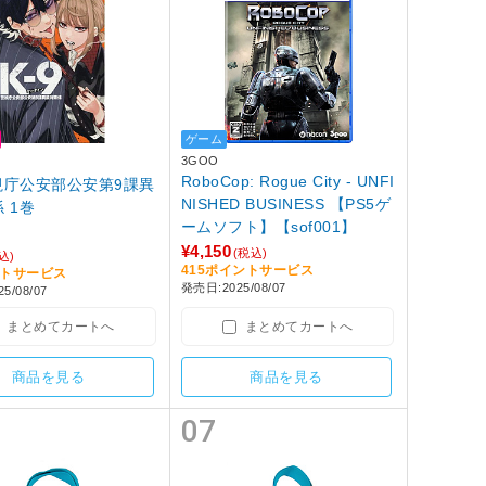
ゲーム
3GOO
RoboCop: Rogue City - UNFI
警視庁公安部公安第9課異
NISHED BUSINESS 【PS5ゲ
能対策係 1巻
ームソフト】【sof001】
¥4,150
(税込)
込)
415ポイントサービス
ントサービス
発売日:2025/08/07
5/08/07
まとめてカートへ
まとめてカートへ
商品を見る
商品を見る
07