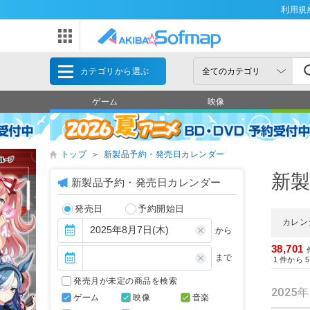
利用規
カテゴリから選ぶ
ゲーム
映像
トップ
＞
新製品予約・発売日カレンダー
新
新製品予約・発売日カレンダー
発売日
予約開始日
カレン
から
38,701
まで
1
件から
5
発売月が未定の商品を検索
2025
ゲーム
映像
音楽