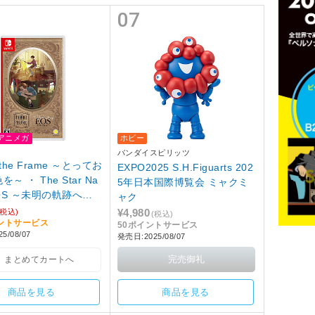
07
アニメガ
ホビー
バンダイスピリッツ
d the Frame ～とってお
EXPO2025 S.H.Figuarts 202
～ ・ The Star Na
5年日本国際博覧会 ミャクミ
EOS ～未明の軌跡へ～
ャク
tchゲームソフト】
¥4,980
(税込)
(税込)
イントサービス
50ポイントサービス
5/08/07
発売日:2025/08/07
まとめてカートへ
商品を見る
商品を見る