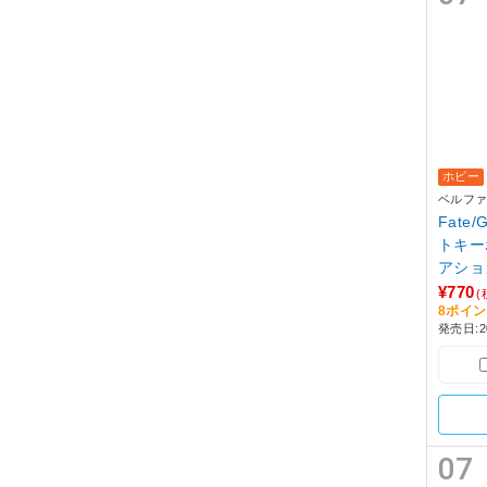
ホビー
ベルフ
Fate
トキー
アショ
¥770
(
8ポイ
発売日:2
07