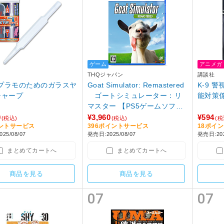
ゲーム
アニメガ
マ
THQジャパン
講談社
3 プラモのためのガラスヤ
Goat Simulator: Remastered
K-9 
シャープ
ゴートシミュレーター：リ
マスター 【PS5ゲームソフ
ト】
0
¥3,960
¥594
(税込)
(税込)
(税
イントサービス
396ポイントサービス
18ポイ
25/08/07
発売日:2025/08/07
発売日:202
まとめてカートへ
まとめてカートへ
商品を見る
商品を見る
07
07