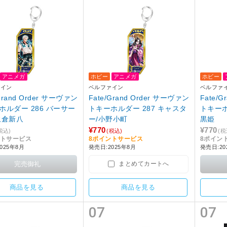
アニメガ
ホビー
アニメガ
ホビー
ァイン
ベルファイン
ベルファ
/Grand Order サーヴァン
Fate/Grand Order サーヴァン
Fate/
ホルダー 286 バーサー
トキーホルダー 287 キャスタ
トキーホ
永倉新八
ー/小野小町
黒姫
¥770
¥770
税込)
(税込)
(税
ントサービス
8ポイントサービス
8ポイン
025年8月
発売日:2025年8月
発売日:20
まとめてカートへ
商品を見る
商品を見る
07
07