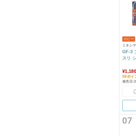
ホビー
ミネシ
GF-
スリ 
¥1,18
59ポ
発売日:20
07