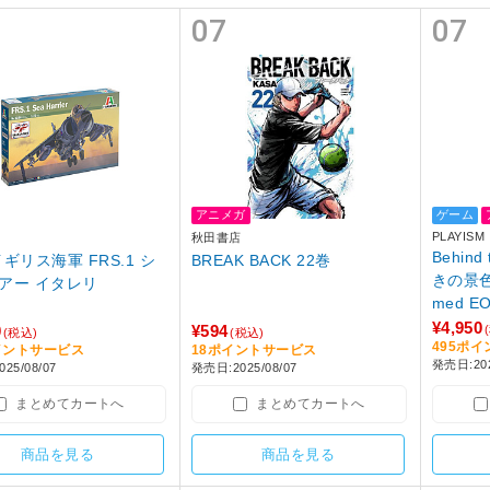
07
07
アニメガ
ゲーム
PLAYISM
ツ
秋田書店
Behin
 イギリス海軍 FRS.1 シ
BREAK BACK 22巻
きの景色を
アー イタレリ
med 
【Swi
¥4,950
0
¥594
(税込)
(税込)
495ポ
イントサービス
18ポイントサービス
発売日:202
25/08/07
発売日:2025/08/07
まとめてカートへ
まとめてカートへ
商品を見る
商品を見る