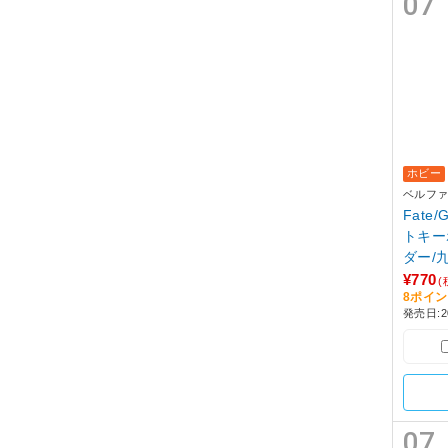
07
ホビー
ベルフ
Fate
トキー
ダー/
¥770
(
8ポイ
発売日:2
07