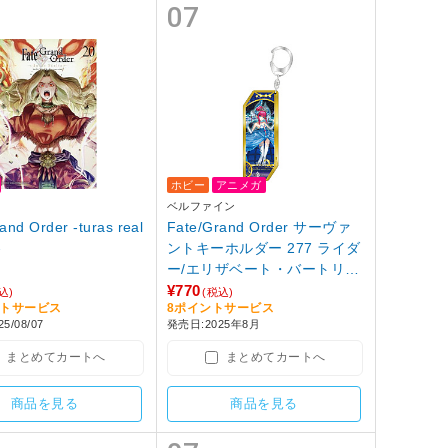
07
ホビー
アニメガ
ベルファイン
and Order -turas real
Fate/Grand Order サーヴァ
巻
ントキーホルダー 277 ライダ
ー/エリザベート・バートリー
〔シンデレラ〕
¥770
込)
(税込)
ントサービス
8ポイントサービス
5/08/07
発売日:2025年8月
まとめてカートへ
まとめてカートへ
商品を見る
商品を見る