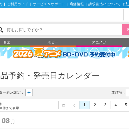
約
|
ご利用ガイド
|
サービス＆サポート
|
店舗情報
|
請求書払いについて（法
音楽
ホビー
アニメガ
製品予約・発売日カレンダー
ダー表示設定：
並び順：
件
1
2
3
4
5
0
件まで表示
08
年
月