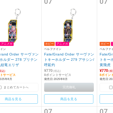
07
07
アニメガ
ホビー
アニメガ
ホビー
ァイン
ベルファイン
ベルファ
/Grand Order サーヴァン
Fate/Grand Order サーヴァン
Fate/
ホルダー 278 プリテン
トキーホルダー 279 アサシン/
トキーホ
九紋竜エリザ
呼延灼
黄飛虎
¥770
¥770
税込)
(税込)
(税
ントサービス
8ポイントサービス
8ポイン
025年8月
発売日:2025年8月
発売日:20
まとめてカートへ
商品を見る
商品を見る
07
07