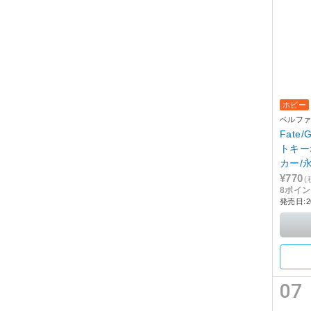
ホビー
ベルフ
Fate
トキー
カー/
¥770
(
8ポイ
発売日:2
07