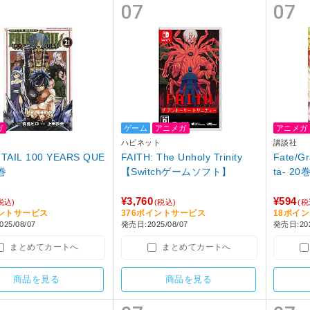
07
07
ガ
ゲーム
アニメガ
アニメガ
ハピネット
講談社
 TAIL 100 YEARS QUE
FAITH: The Unholy Trinity
Fate/Gr
1巻
【Switchゲームソフト】
ta- 20
¥3,760
¥594
税込)
(税込)
(税
イントサービス
376ポイントサービス
18ポイ
25/08/07
発売日:2025/08/07
発売日:202
まとめてカートへ
まとめてカートへ
商品を見る
商品を見る