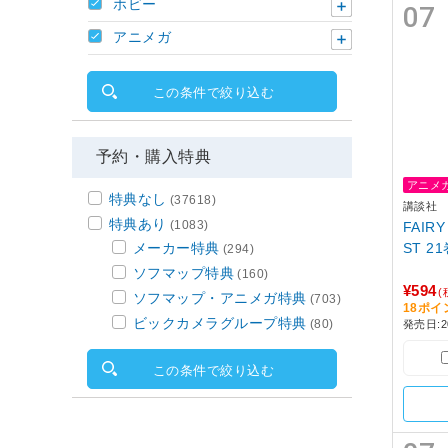
ホビー
07
アニメガ
この条件で絞り込む
予約・購入特典
アニメ
特典なし
(37618)
講談社
特典あり
(1083)
FAIRY
ST 2
メーカー特典
(294)
ソフマップ特典
(160)
¥594
(
ソフマップ・アニメガ特典
(703)
18ポ
ビックカメラグループ特典
(80)
発売日:20
この条件で絞り込む