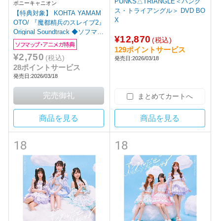
PUNKS△TRIANGLE＜パンク
ポニーキャニオン
ス・トライアングル＞ DVD BO
【特典対象】 KOHTA YAMAM
X
OTO/ 『魔都精兵のスレイブ2』
Original Soundtrack ◆ソフマッ
¥12,870
(税込)
プ・アニメガ特典「アクリルコ
ソフマップ・アニメガ特典
129ポイントサービス
ースター(76mm)」
¥2,750
(税込)
発売日:2026/03/18
28ポイントサービス
発売日:2026/03/18
まとめてカートへ
商品を見る
商品を見る
18
18