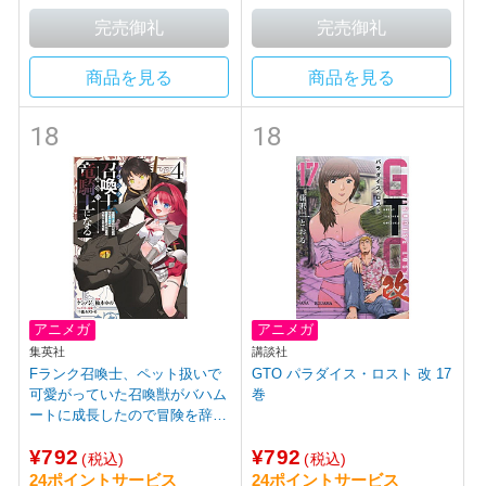
商品を見る
商品を見る
18
18
アニメガ
アニメガ
集英社
講談社
Fランク召喚士、ペット扱いで
GTO パラダイス・ロスト 改 17
可愛がっていた召喚獣がバハム
巻
ートに成長したので冒険を辞め
て最強の竜騎士になる 4巻
¥792
¥792
(税込)
(税込)
24ポイントサービス
24ポイントサービス