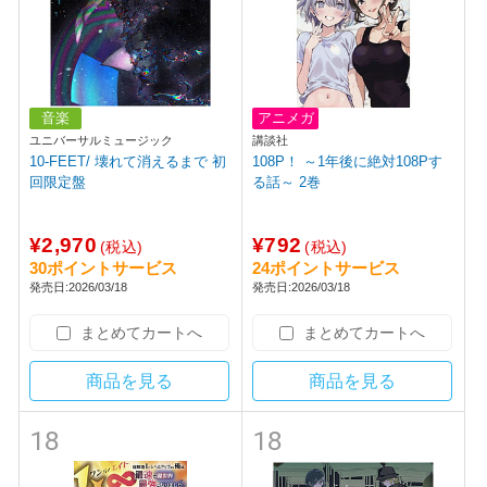
音楽
アニメガ
ユニバーサルミュージック
講談社
10-FEET/ 壊れて消えるまで 初
108P！ ～1年後に絶対108Pす
回限定盤
る話～ 2巻
¥2,970
¥792
(税込)
(税込)
30ポイントサービス
24ポイントサービス
発売日:2026/03/18
発売日:2026/03/18
まとめてカートへ
まとめてカートへ
商品を見る
商品を見る
18
18