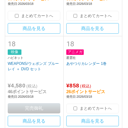
映像
アニメガ
映像
アニメガ
ソニーミュージックマーケティング
ソニーミュージックマーケティング
TrySail/ TrySail 10th Anniversar
TrySail/ TrySail 10th Anniversar
y Tour 2025 “BestSail” 完全生産
y Tour 2025 “BestSail” 通常盤 B
限定盤 BD【sof001】
D【sof001】
¥11,880
¥7,920
(税込)
(税込)
594ポイントサービス
396ポイントサービス
発売日:2026/03/18
発売日:2026/03/18
まとめてカートへ
まとめてカートへ
商品を見る
商品を見る
18
18
映像
アニメガ
ハピネット
星雲社
WEAPONS/ウェポンズ ブルー
あやつりカレンダー 1巻
レイ ＋ DVD セット