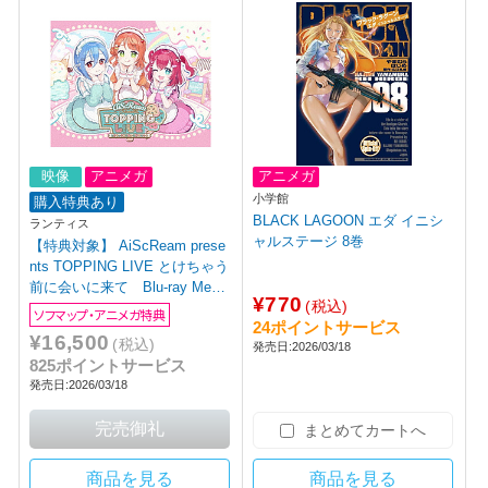
映像
アニメガ
アニメガ
小学館
購入特典あり
BLACK LAGOON エダ イニシ
ランティス
ャルステージ 8巻
【特典対象】 AiScReam prese
nts TOPPING LIVE とけちゃう
前に会いに来て Blu-ray Memo
¥770
(税込)
rial BOX ◆ソフマップ・アニメ
ソフマップ・アニメガ特典
24ポイントサービス
ガ特典「アクリルパネル(A6)・
¥16,500
(税込)
発売日:2026/03/18
アクリルコースター3種セット
825ポイントサービス
(76mm)」
発売日:2026/03/18
まとめてカートへ
商品を見る
商品を見る