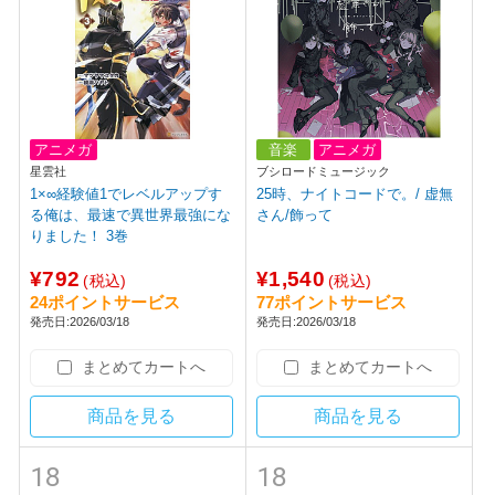
アニメガ
音楽
アニメガ
星雲社
ブシロードミュージック
1×∞経験値1でレベルアップす
25時、ナイトコードで。/ 虚無
る俺は、最速で異世界最強にな
さん/飾って
りました！ 3巻
¥792
¥1,540
(税込)
(税込)
24ポイントサービス
77ポイントサービス
発売日:2026/03/18
発売日:2026/03/18
まとめてカートへ
まとめてカートへ
商品を見る
商品を見る
18
18