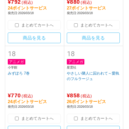
18
18
アニメガ
アニメガ
講談社
秋田書店
ぶっ壊れ世界で死んだ時 1巻
まどわせないで矢守くん 4巻
¥792
¥880
(税込)
(税込)
24ポイントサービス
27ポイントサービス
発売日:2026/03/18
発売日:2026/03/18
まとめてカートへ
まとめてカートへ
商品を見る
商品を見る
18
18
アニメガ
アニメガ
小学館
星雲社
みずぽろ 7巻
やさしい隣人に囚われて～愛執
のフルラージュ