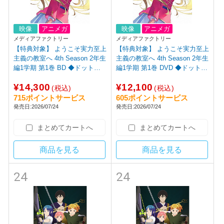
映像
アニメガ
映像
アニメガ
メディアファクトリー
メディアファクトリー
【特典対象】 ようこそ実力至上
【特典対象】 ようこそ実力至上
主義の教室へ 4th Season 2年生
主義の教室へ 4th Season 2年生
編1学期 第1巻 BD ◆ドットコ
編1学期 第1巻 DVD ◆ドットコ
ム限定予約抽選特典あり◆ソフ
ム限定予約抽選特典あり◆ソフ
¥14,300
¥12,100
マップ・アニメガ全巻連続購入
マップ・アニメガ全巻連続購入
(税込)
(税込)
特典「アニメ描き下ろしイラス
特典「アニメ描き下ろしイラス
715ポイントサービス
605ポイントサービス
ト使用B2ダブルスエードタペス
ト使用B2ダブルスエードタペス
発売日:2026/07/24
発売日:2026/07/24
トリー（七瀬 翼）」
トリー」
まとめてカートへ
まとめてカートへ
商品を見る
商品を見る
24
24