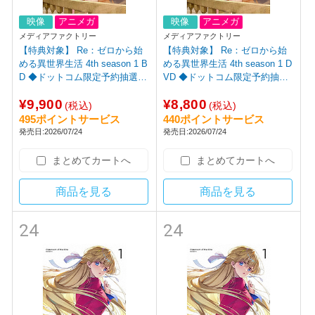
映像
アニメガ
映像
アニメガ
メディアファクトリー
メディアファクトリー
【特典対象】 Re：ゼロから始
【特典対象】 Re：ゼロから始
める異世界生活 4th season 1 B
める異世界生活 4th season 1 D
D ◆ドットコム限定予約抽選特
VD ◆ドットコム限定予約抽選
典あり◆ソフマップ・アニメガ
特典あり◆ソフマップ・アニメ
¥9,900
¥8,800
全巻連続購入特典「アニメ描き
ガ全巻連続購入特典「B2タペス
(税込)
(税込)
下ろしイラスト使用B2タペスト
トリー・2層アクリルスタン
495ポイントサービス
440ポイントサービス
リー・2層アクリルスタンド」
ド」◆メーカー全巻連続購入特
発売日:2026/07/24
発売日:2026/07/24
◆メーカー全巻連続購入特典あ
典あり
り
まとめてカートへ
まとめてカートへ
商品を見る
商品を見る
24
24