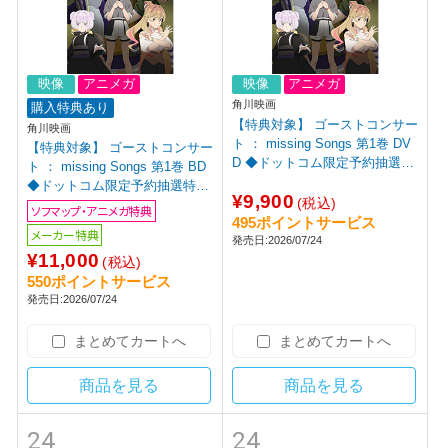
映像
アニメガ
映像
アニメガ
角川映画
購入特典あり
【特典対象】 ゴーストコンサー
角川映画
ト ： missing Songs 第1巻 DV
【特典対象】 ゴーストコンサー
D ◆ドットコム限定予約抽選特
ト ： missing Songs 第1巻 BD
典あり◆ソフマップ・アニメガ
◆ドットコム限定予約抽選特典
¥9,900
全巻連続購入特典「アニメ描き
(税込)
あり◆ソフマップ・アニメガ全
ソフマップ・アニメガ特典
下ろしイラスト使用全巻収納B
495ポイントサービス
巻連続購入特典「アニメ描き下
メーカー特典
OX」
発売日:2026/07/24
ろしイラスト使用全巻収納BO
¥11,000
X」 ◆メーカー1巻早期予約特
(税込)
典「アニメ描き下ろしA3クリア
550ポイントサービス
ポスター」
発売日:2026/07/24
まとめてカートへ
まとめてカートへ
商品を見る
商品を見る
24
24