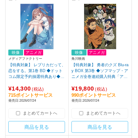
映像
アニメガ
映像
アニメガ
メディアファクトリー
角川映画
【特典対象】 レプリカだって、
【特典対象】 勇者のクズ Blu-ra
恋をする。第1巻 BD ◆ドット
y BOX 第3巻 ◆ソフマップ・ア
コム限定予約抽選特典あり◆ソ
ニメガ全巻連続購入特典「アニ
フマップ・アニメガ全巻連続購
メ描き下ろしイラスト使用全巻
¥14,300
¥19,800
入特典「アニメ描き下ろしイラ
収納BOX」
(税込)
(税込)
スト使用全巻収納BOX」
715ポイントサービス
990ポイントサービス
発売日:2026/07/24
発売日:2026/07/24
まとめてカートへ
まとめてカートへ
商品を見る
商品を見る