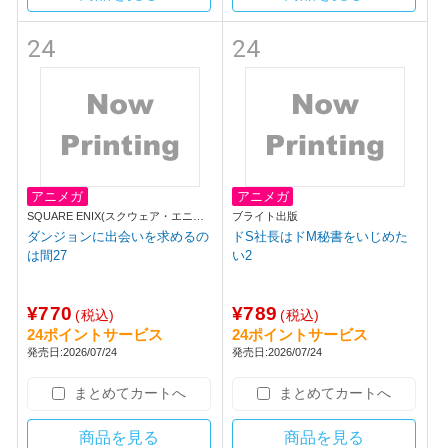
24
24
アニメガ
アニメガ
SQUARE ENIX(スクウェア・エニッ
ブライト出版
クス)
ダンジョンに出会いを求めるの
ドS社長はドM秘書をいじめた
は間27
い2
¥770
¥789
(税込)
(税込)
24ポイントサービス
24ポイントサービス
発売日:2026/07/24
発売日:2026/07/24
まとめてカートへ
まとめてカートへ
商品を見る
商品を見る