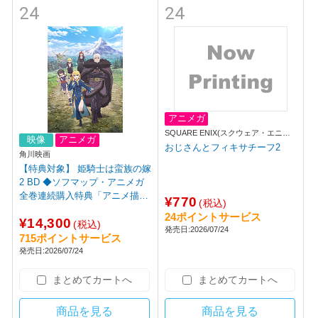
24
24
アニメガ
SQUARE ENIX(スクウェア・エニッ
映像
アニメガ
クス)
おじさんとフィキサチーフ2
角川映画
【特典対象】 姫騎士は蛮族の嫁
2 BD ◆ソフマップ・アニメガ
全巻連続購入特典「アニメ描き
¥770
(税込)
下ろしイラスト使用全巻収納B
24ポイントサービス
¥14,300
OX」
(税込)
発売日:2026/07/24
715ポイントサービス
発売日:2026/07/24
まとめてカートへ
まとめてカートへ
商品を見る
商品を見る