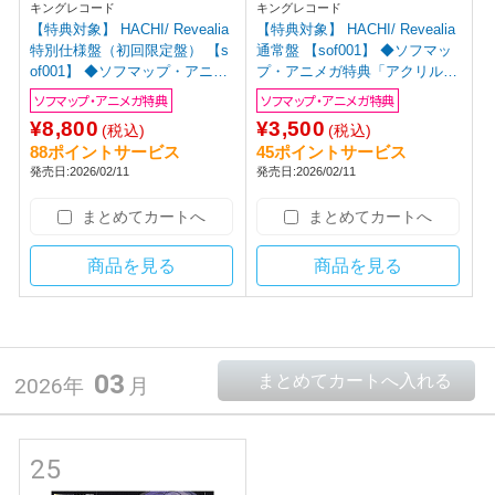
キングレコード
キングレコード
【特典対象】 HACHI/ Revealia
【特典対象】 HACHI/ Revealia
特別仕様盤（初回限定盤） 【s
通常盤 【sof001】 ◆ソフマッ
of001】 ◆ソフマップ・アニメ
プ・アニメガ特典「アクリルコ
ガ特典「アクリルコースター(7
ースター(76mm)」
ソフマップ・アニメガ特典
ソフマップ・アニメガ特典
6mm)」
¥8,800
¥3,500
(税込)
(税込)
88ポイントサービス
45ポイントサービス
発売日:2026/02/11
発売日:2026/02/11
まとめてカートへ
まとめてカートへ
商品を見る
商品を見る
03
2026年
月
25