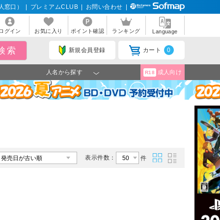
人窓口）
|
プレミアムCLUB
|
お問い合わせ
|
ログイン
お気に入り
ポイント確認
ランキング
Language
新規会員登録
カート
0
人名から探す
成人向け
R18
表示件数：
件