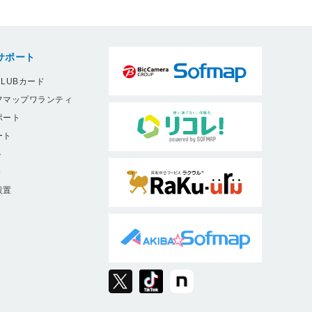
サポート
LUBカード
フマップワランティ
ポート
ート
ト
9
設置