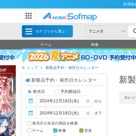
利用規
カテゴリから選ぶ
ゲーム
映像
トップ
＞
新製品予約・発売日カレンダー
新
新製品予約・発売日カレンダー
発売日
予約開始日
カレン
から
まで
発売月が未定の商品を検索
ゲーム
映像
音楽