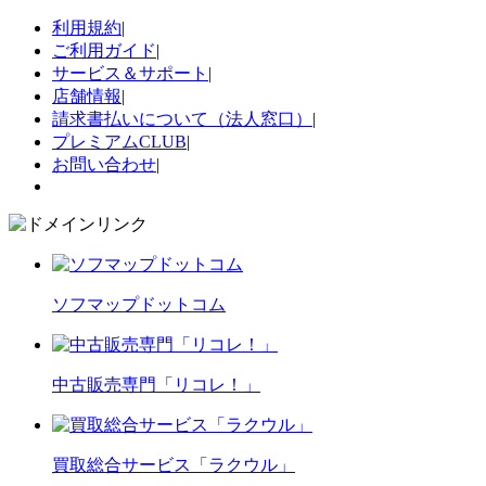
利用規約
|
ご利用ガイド
|
サービス＆サポート
|
店舗情報
|
請求書払いについて（法人窓口）
|
プレミアムCLUB
|
お問い合わせ
|
ソフマップドットコム
中古販売専門「リコレ！」
買取総合サービス「ラクウル」