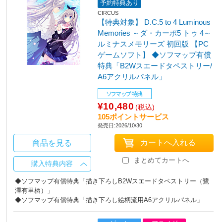
予約特典あり
CIRCUS
【特典対象】 D.C.5 to 4 Luminous
Memories ～ダ・カーポ5 トゥ 4～
ルミナスメモリーズ 初回版 【PC
ゲームソフト】 ◆ソフマップ有償
特典「B2Wスエードタペストリー/
A6アクリルパネル」
ソフマップ特典
¥10,480
(税込)
105ポイントサービス
発売日:2026/10/30
商品を見る
まとめてカートへ
購入特典内容
◆ソフマップ有償特典「描き下ろしB2Wスエードタペストリー（鷺
澤有里栖）」
◆ソフマップ有償特典「描き下ろし絵柄流用A6アクリルパネル」