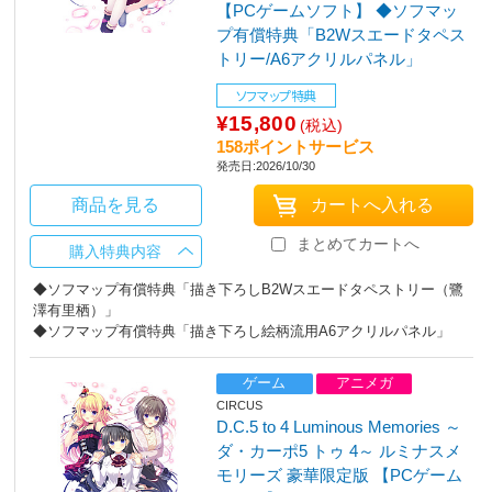
【PCゲームソフト】 ◆ソフマッ
プ有償特典「B2Wスエードタペス
トリー/A6アクリルパネル」
ソフマップ特典
¥15,800
(税込)
158ポイントサービス
発売日:2026/10/30
商品を見る
まとめてカートへ
購入特典内容
◆ソフマップ有償特典「描き下ろしB2Wスエードタペストリー（鷺
澤有里栖）」
◆ソフマップ有償特典「描き下ろし絵柄流用A6アクリルパネル」
ゲーム
アニメガ
CIRCUS
D.C.5 to 4 Luminous Memories ～
ダ・カーポ5 トゥ 4～ ルミナスメ
モリーズ 豪華限定版 【PCゲーム