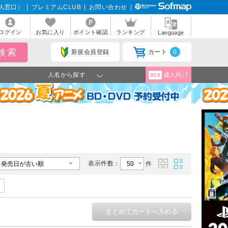
人窓口）
|
プレミアムCLUB
|
お問い合わせ
|
ログイン
お気に入り
ポイント確認
ランキング
Language
新規会員登録
カート
0
人名から探す
成人向け
R18
表示件数：
件