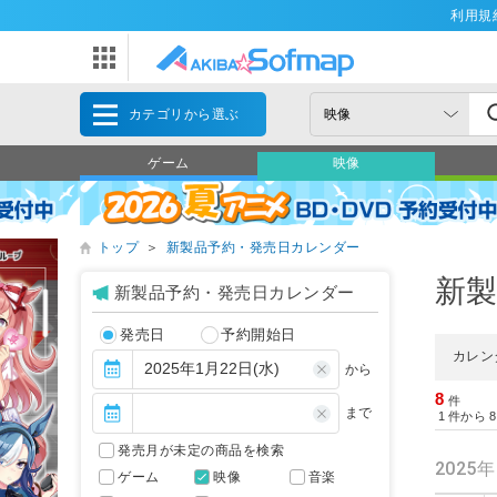
利用規
カテゴリから選ぶ
ゲーム
映像
トップ
＞
新製品予約・発売日カレンダー
新
新製品予約・発売日カレンダー
発売日
予約開始日
カレン
から
8
件
まで
1
件から
8
発売月が未定の商品を検索
2025
ゲーム
映像
音楽