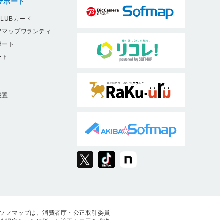
サポート
LUBカード
フマップワランティ
ポート
ート
ト
9
設置
ソフマップは、消費者庁・公正取引委員