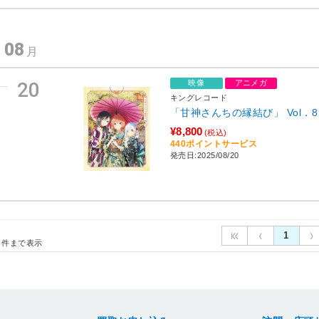
08
年
月
20
映像
アニメガ
キングレコード
「甘神さんちの縁結び」 Vol．8
¥8,800
(税込)
440ポイントサービス
発売日:2025/08/20
1
件まで表示