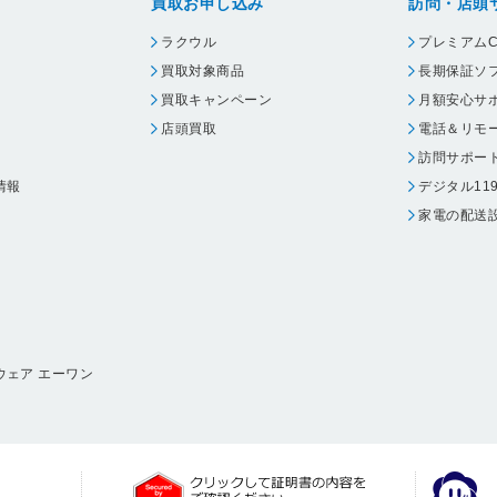
買取お申し込み
訪問・店頭
ラクウル
プレミアムC
買取対象商品
長期保証ソ
買取キャンペーン
月額安心サ
店頭買取
電話＆リモ
訪問サポー
情報
デジタル11
家電の配送
ウェア エーワン