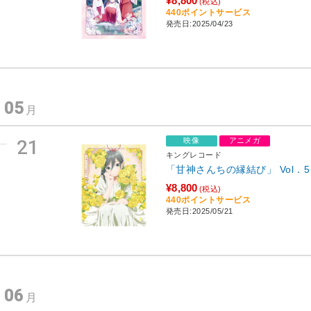
¥8,800
(税込)
440ポイントサービス
発売日:2025/04/23
05
年
月
21
映像
アニメガ
キングレコード
「甘神さんちの縁結び」 Vol．5
¥8,800
(税込)
440ポイントサービス
発売日:2025/05/21
06
年
月