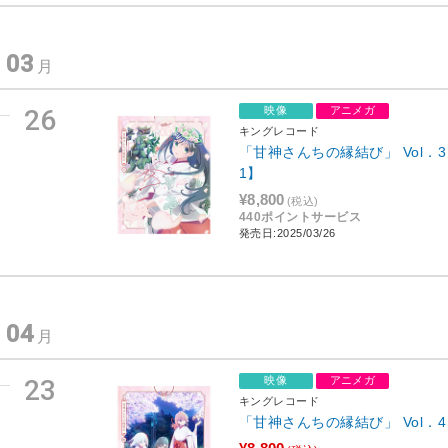
03
年
月
26
映像
アニメガ
キングレコード
「甘神さんちの縁結び」 Vol．3 
1】
¥8,800
(税込)
440ポイントサービス
発売日:2025/03/26
04
年
月
23
映像
アニメガ
キングレコード
「甘神さんちの縁結び」 Vol．4