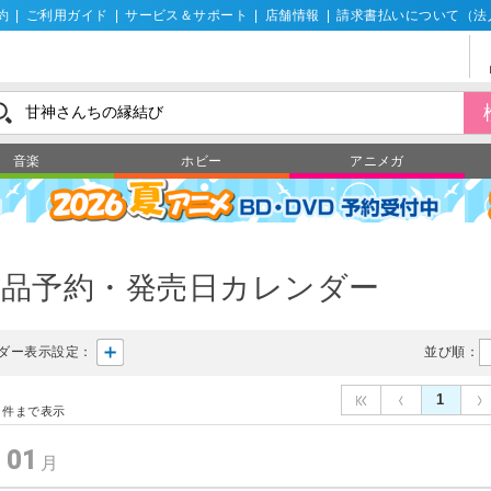
約
|
ご利用ガイド
|
サービス＆サポート
|
店舗情報
|
請求書払いについて（法
音楽
ホビー
アニメガ
製品予約・発売日カレンダー
ダー表示設定：
並び順：
1
件まで表示
01
年
月