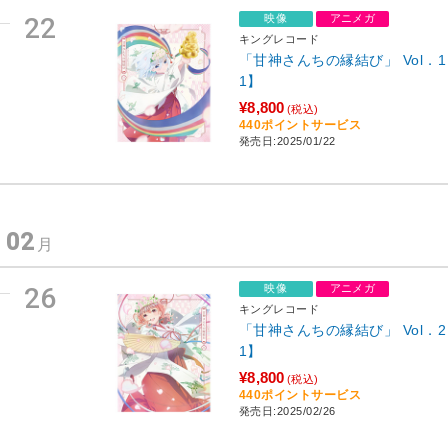
22
映像
アニメガ
キングレコード
「甘神さんちの縁結び」 Vol．1 
1】
¥8,800
(税込)
440ポイントサービス
発売日:2025/01/22
02
年
月
26
映像
アニメガ
キングレコード
「甘神さんちの縁結び」 Vol．2 
1】
¥8,800
(税込)
440ポイントサービス
発売日:2025/02/26