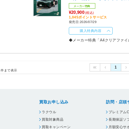
メーカー特典
¥20,900
(税込)
1,045ポイントサービス
発売日:2026/07/29
購入特典内容
◆メーカー特典「A4クリアファイ
1
件まで表示
買取お申し込み
訪問・店頭
ラクウル
プレミアムC
買取対象商品
長期保証ソ
買取キャンペーン
月額安心サ