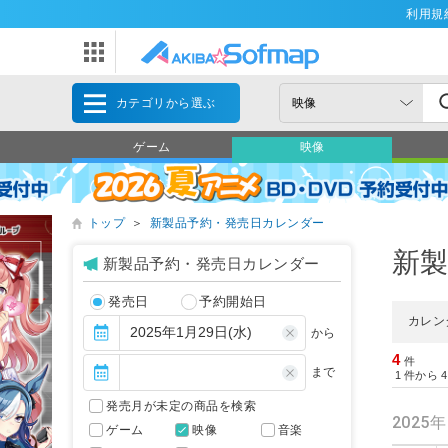
利用規
カテゴリから選ぶ
ゲーム
映像
トップ
＞
新製品予約・発売日カレンダー
新
新製品予約・発売日カレンダー
発売日
予約開始日
カレン
から
4
件
まで
1
件から
4
発売月が未定の商品を検索
2025
ゲーム
映像
音楽