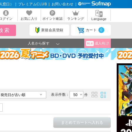
人窓口）
|
プレミアムCLUB
|
お問い合わせ
|
ログイン
お気に入り
ポイント確認
ランキング
Language
新規会員登録
カート
0
人名から探す
成人向け
R18
表示件数：
件