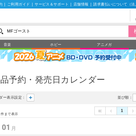
約
|
ご利用ガイド
|
サービス＆サポート
|
店舗情報
|
請求書払いについて（法
音楽
ホビー
アニメガ
製品予約・発売日カレンダー
ダー表示設定：
並び順：
1
件まで表示
01
年
月