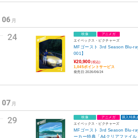
06
年
月
24
映像
アニメガ
エイベックス・ピクチャーズ
MFゴースト 3rd Season Blu-ra
001】
¥20,900
(税込)
1,045ポイントサービス
発売日:2026/06/24
07
年
月
29
映像
アニメガ
購入特典
エイベックス・ピクチャーズ
MFゴースト 3rd Season Blu-r
ーカー特典「A4クリアファイル