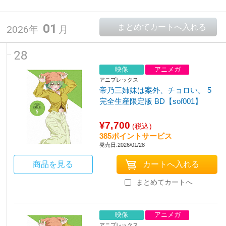
01
2026年
月
28
映像
アニメガ
アニプレックス
帝乃三姉妹は案外、チョロい。 5
完全生産限定版 BD【sof001】
¥7,700
(税込)
385ポイントサービス
発売日:2026/01/28
商品を見る
まとめてカートへ
映像
アニメガ
アニプレックス