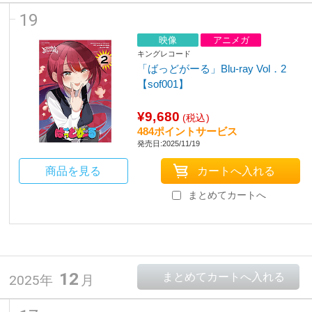
19
映像
アニメガ
キングレコード
「ばっどがーる」Blu-ray Vol．2
【sof001】
¥9,680
(税込)
484ポイントサービス
発売日:2025/11/19
商品を見る
まとめてカートへ
12
2025年
月