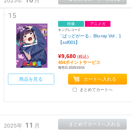
2025年
月
15
映像
アニメガ
キングレコード
「ばっどがーる」Blu-ray Vol．1
【sof001】
¥9,680
(税込)
484ポイントサービス
発売日:2025/10/15
商品を見る
まとめてカートへ
11
2025年
月