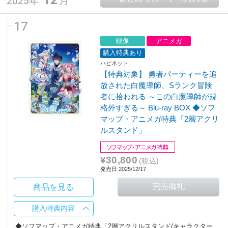
2025年
月
17
映像
アニメガ
購入特典あり
ハピネット
【特典対象】 勇者パーティーを追
放された白魔導師、Sランク冒険
者に拾われる ～この白魔導師が規
格外すぎる～ Blu-ray BOX ◆ソフ
マップ・アニメガ特典「2層アクリ
ルスタンド」
ソフマップ・アニメガ特典
¥30,800
(税込)
発売日:2025/12/17
商品を見る
購入特典内容
◆ソフマップ・アニメガ特典「2層アクリルスタンド(キャラクター