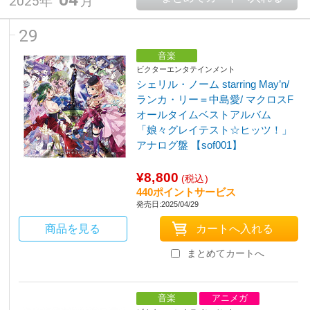
2025年
月
29
音楽
ビクターエンタテインメント
シェリル・ノーム starring May’n/
ランカ・リー＝中島愛/ マクロスF
オールタイムベストアルバム
「娘々グレイテスト☆ヒッツ！」
アナログ盤 【sof001】
¥8,800
(税込)
440ポイントサービス
発売日:2025/04/29
商品を見る
まとめてカートへ
音楽
アニメガ