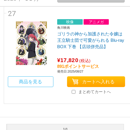
27
映像
アニメガ
角川映画
ゴリラの神から加護された令嬢は
王立騎士団で可愛がられる Blu-ray
BOX 下巻 【店頭併売品】
¥17,820
(税込)
891ポイントサービス
発売日:2025/08/27
商品を見る
まとめてカートへ
1/1