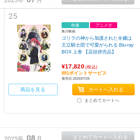
2025年
月
25
映像
アニメガ
角川映画
ゴリラの神から加護された令嬢は
王立騎士団で可愛がられる Blu-ray
BOX 上巻 【店頭併売品】
¥17,820
(税込)
891ポイントサービス
発売日:2025/07/25
商品を見る
まとめてカートへ
08
2025年
月