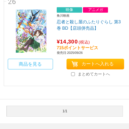
26
映像
アニメガ
角川映画
忍者と殺し屋のふたりぐらし 第3
巻 BD【店頭併売品】
¥14,300
(税込)
715ポイントサービス
発売日:2025/09/26
商品を見る
まとめてカートへ
1/1