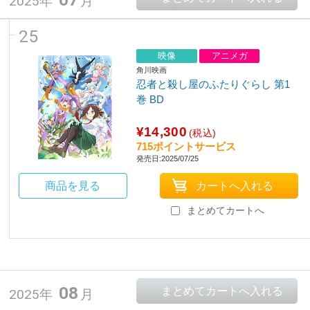
2025年
月
25
映像
アニメガ
角川映画
忍者と殺し屋のふたりぐらし 第1
巻 BD
¥14,300
(税込)
715ポイントサービス
発売日:2025/07/25
商品を見る
まとめてカートへ
08
2025年
月