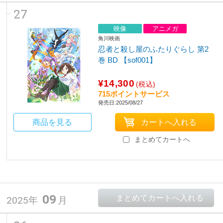
27
映像
アニメガ
角川映画
忍者と殺し屋のふたりぐらし 第2
巻 BD 【sof001】
¥14,300
(税込)
715ポイントサービス
発売日:2025/08/27
商品を見る
まとめてカートへ
09
2025年
月