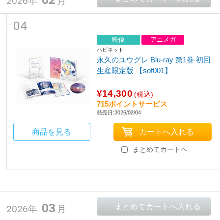
2026年
月
04
映像
アニメガ
ハピネット
永久のユウグレ Blu-ray 第1巻 初回
生産限定版 【sof001】
¥14,300
(税込)
715ポイントサービス
発売日:2026/02/04
商品を見る
まとめてカートへ
03
2026年
月