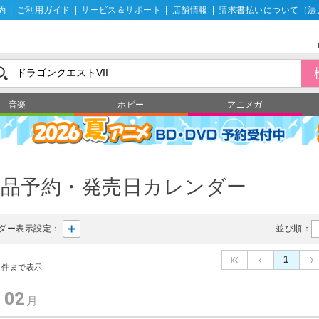
約
|
ご利用ガイド
|
サービス＆サポート
|
店舗情報
|
請求書払いについて（法
音楽
ホビー
アニメガ
製品予約・発売日カレンダー
ダー表示設定：
並び順：
1
件まで表示
02
年
月