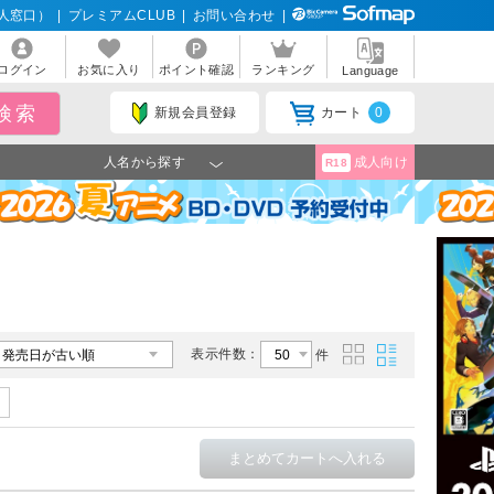
人窓口）
|
プレミアムCLUB
|
お問い合わせ
|
ログイン
お気に入り
ポイント確認
ランキング
Language
新規会員登録
カート
0
人名から探す
成人向け
R18
表示件数：
件