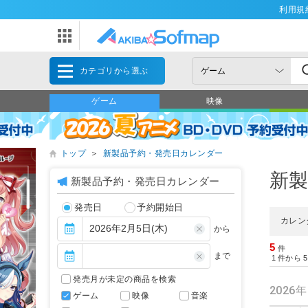
利用規
カテゴリから選ぶ
ゲーム
映像
トップ
＞
新製品予約・発売日カレンダー
新
新製品予約・発売日カレンダー
発売日
予約開始日
カレン
から
5
件
まで
1
件から
5
発売月が未定の商品を検索
2026
ゲーム
映像
音楽