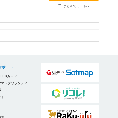
まとめてカートへ
サポート
LUBカード
フマップワランティ
ポート
ート
ト
9
設置