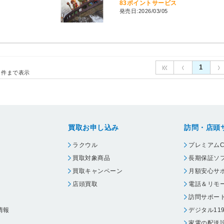
83ポイントサービス
発売日:2026/03/05
1
件まで表示
買取お申し込み
訪問・店頭
ラクウル
プレミアムC
買取対象商品
長期保証ソ
買取キャンペーン
月額安心サ
店頭買取
電話＆リモ
訪問サポー
情報
デジタル11
家電の配送