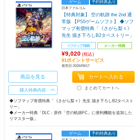
ゲーム
予約特典あり
日本ファルコム
【特典対象】 空の軌跡 the 2nd 通
常版 【PS5ゲームソフト】 ◆ソフ
マップ有償特典「《さがら梨々》
先生 描き下ろしB2タペストリー」
ソフマップ特典
メーカー特典
¥9,020
(税込)
91ポイントサービス
発売日:2026/09/17
商品を見る
まとめてカートへ
購入特典内容
◆ソフマップ有償特典「《さがら梨々》先生 描き下ろしB2タペスト
リー」
◆メーカー特典「DLC：原作「空の軌跡FC」に便利機能を追加した
リマスター版」
ゲーム
予約特典あり
日本ファルコム