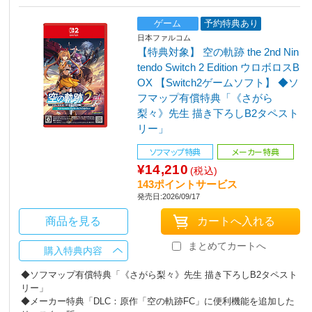
ゲーム
予約特典あり
日本ファルコム
【特典対象】 空の軌跡 the 2nd Nin
tendo Switch 2 Edition ウロボロスB
OX 【Switch2ゲームソフト】 ◆ソ
フマップ有償特典「《さがら
梨々》先生 描き下ろしB2タペスト
リー」
ソフマップ特典
メーカー特典
¥14,210
(税込)
143ポイントサービス
発売日:2026/09/17
商品を見る
まとめてカートへ
購入特典内容
◆ソフマップ有償特典「《さがら梨々》先生 描き下ろしB2タペスト
リー」
◆メーカー特典「DLC：原作「空の軌跡FC」に便利機能を追加した