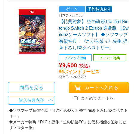
ゲーム
予約特典あり
日本ファルコム
【特典対象】 空の軌跡 the 2nd Nin
tendo Switch 2 Edition 通常版 【Sw
itch2ゲームソフト】 ◆ソフマップ
有償特典「《さがら梨々》先生 描
き下ろしB2タペストリー」
ソフマップ特典
メーカー特典
¥9,600
(税込)
96ポイントサービス
発売日:2026/09/17
商品を見る
まとめてカートへ
購入特典内容
◆ソフマップ有償特典「《さがら梨々》先生 描き下ろしB2タペスト
リー」
◆メーカー特典「DLC：原作「空の軌跡FC」に便利機能を追加した
リマスター版」