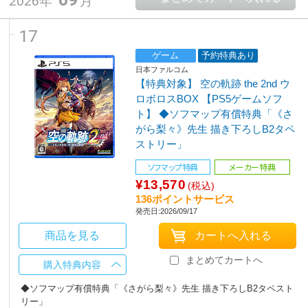
2026年
月
17
ゲーム
予約特典あり
日本ファルコム
【特典対象】 空の軌跡 the 2nd ウ
ロボロスBOX 【PS5ゲームソフ
ト】 ◆ソフマップ有償特典「《さ
がら梨々》先生 描き下ろしB2タペ
ストリー」
ソフマップ特典
メーカー特典
¥13,570
(税込)
136ポイントサービス
発売日:2026/09/17
商品を見る
まとめてカートへ
購入特典内容
◆ソフマップ有償特典「《さがら梨々》先生 描き下ろしB2タペスト
リー」