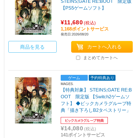
STEINS;GATE RE:BOOT 限定版
【PS5ゲームソフト】
¥11,680
(税込)
1,168ポイントサービス
発売日:2026/08/20
商品を見る
まとめてカートへ
ゲーム
予約特典あり
MAGES.
【特典対象】 STEINS;GATE RE:B
OOT 限定版 【Switch2ゲームソ
フト】 ◆ビックカメラグループ特
典「描き下ろしB2タペストリー」
ビックカメラグループ特典
¥14,080
(税込)
141ポイントサービス