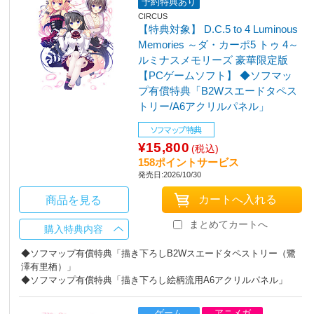
予約特典あり
CIRCUS
【特典対象】 D.C.5 to 4 Luminous
Memories ～ダ・カーポ5 トゥ 4～
ルミナスメモリーズ 豪華限定版
【PCゲームソフト】 ◆ソフマッ
プ有償特典「B2Wスエードタペス
トリー/A6アクリルパネル」
ソフマップ特典
¥15,800
(税込)
158ポイントサービス
発売日:2026/10/30
商品を見る
まとめてカートへ
購入特典内容
◆ソフマップ有償特典「描き下ろしB2Wスエードタペストリー（鷺
澤有里栖）」
◆ソフマップ有償特典「描き下ろし絵柄流用A6アクリルパネル」
ゲーム
アニメガ