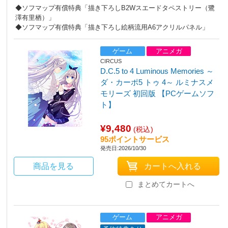
◆ソフマップ有償特典「描き下ろしB2Wスエードタペストリー（鷺
澤有里栖）」
◆ソフマップ有償特典「描き下ろし絵柄流用A6アクリルパネル」
ゲーム
アニメガ
CIRCUS
D.C.5 to 4 Luminous Memories ～
ダ・カーポ5 トゥ 4～ ルミナスメ
モリーズ 初回版 【PCゲームソフ
ト】
¥9,480
(税込)
95ポイントサービス
発売日:2026/10/30
商品を見る
まとめてカートへ
ゲーム
アニメガ