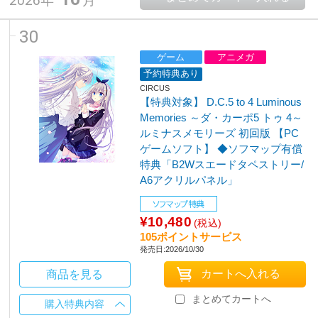
2026年
月
30
ゲーム
アニメガ
予約特典あり
CIRCUS
【特典対象】 D.C.5 to 4 Luminous
Memories ～ダ・カーポ5 トゥ 4～
ルミナスメモリーズ 初回版 【PC
ゲームソフト】 ◆ソフマップ有償
特典「B2Wスエードタペストリー/
A6アクリルパネル」
ソフマップ特典
¥10,480
(税込)
105ポイントサービス
発売日:2026/10/30
商品を見る
まとめてカートへ
購入特典内容