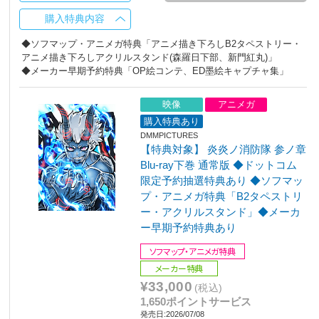
購入特典内容
◆ソフマップ・アニメガ特典「アニメ描き下ろしB2タペストリー・
アニメ描き下ろしアクリルスタンド(森羅日下部、新門紅丸)」
◆メーカー早期予約特典「OP絵コンテ、ED墨絵キャプチャ集」
映像
アニメガ
購入特典あり
DMMPICTURES
【特典対象】 炎炎ノ消防隊 参ノ章
Blu-ray下巻 通常版 ◆ドットコム
限定予約抽選特典あり ◆ソフマッ
プ・アニメガ特典「B2タペストリ
ー・アクリルスタンド」◆メーカ
ー早期予約特典あり
ソフマップ・アニメガ特典
メーカー特典
¥33,000
(税込)
1,650ポイントサービス
発売日:2026/07/08