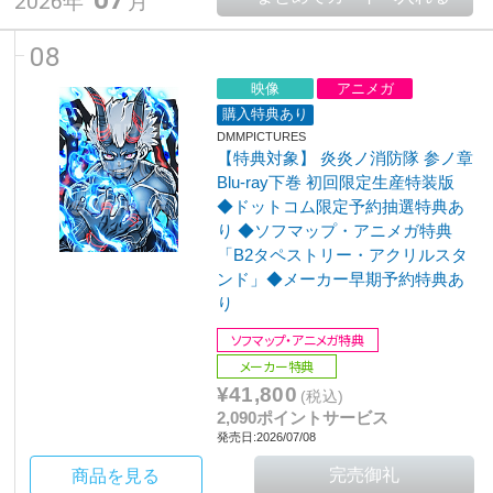
2026年
月
08
映像
アニメガ
購入特典あり
DMMPICTURES
【特典対象】 炎炎ノ消防隊 参ノ章
Blu-ray下巻 初回限定生産特装版
◆ドットコム限定予約抽選特典あ
り ◆ソフマップ・アニメガ特典
「B2タペストリー・アクリルスタ
ンド」◆メーカー早期予約特典あ
り
ソフマップ・アニメガ特典
メーカー特典
¥41,800
(税込)
2,090ポイントサービス
発売日:2026/07/08
商品を見る