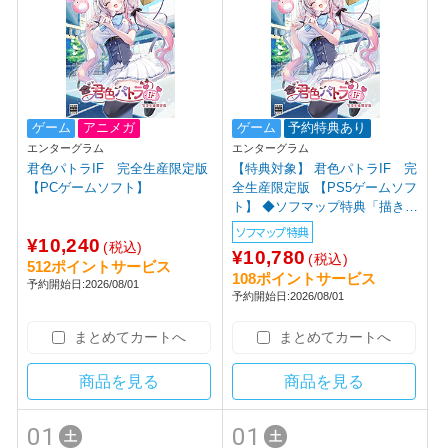
ゲーム
アニメガ
ゲーム
予約特典あり
エンターグラム
エンターグラム
君色パトラIF 完全生産限定版
【特典対象】 君色パトラIF 完
【PCゲームソフト】
全生産限定版 【PS5ゲームソフ
ト】 ◆ソフマップ特典「描き下
ろしＢ２タぺストリー」
ソフマップ特典
¥10,240
(税込)
¥10,780
(税込)
512ポイントサービス
108ポイントサービス
予約開始日:2026/08/01
予約開始日:2026/08/01
まとめてカートへ
まとめてカートへ
商品を見る
商品を見る
01
01
土
土