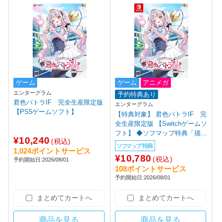
ゲーム
ゲーム
アニメガ
エンターグラム
予約特典あり
君色パトラIF 完全生産限定版
エンターグラム
【PS5ゲームソフト】
【特典対象】 君色パトラIF 完
全生産限定版 【Switchゲームソ
フト】 ◆ソフマップ特典「描き
¥10,240
(税込)
下ろしＢ２タぺストリー」
ソフマップ特典
1,024ポイントサービス
¥10,780
(税込)
予約開始日:2026/08/01
108ポイントサービス
予約開始日:2026/08/01
まとめてカートへ
まとめてカートへ
商品を見る
商品を見る