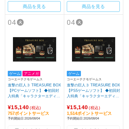
商品を見る
商品を見る
04
04
火
火
ゲーム
アニメガ
ゲーム
コーエーテクモゲームス
コーエーテクモゲームス
進撃の巨人３ TREASURE BOX
進撃の巨人３ TREASURE BOX
【PCゲームソフト】 ◆初回封
【PS5ゲームソフト】 ◆初回封
入特典「キャラクターエディッ
入特典「キャラクターエディッ
トパーツ：自由の翼パーカー D
トパーツ：自由の翼パーカー D
¥15,140
¥15,140
LC」
LC」
(税込)
(税込)
757ポイントサービス
1,514ポイントサービス
予約開始日:2026/08/04
予約開始日:2026/08/04