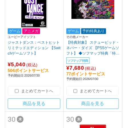
ゲーム
アニメガ
ゲーム
予約特典あり
ユービーアイソフト
その他メーカー
ジャストダンス：ベストヒット
【特典対象】 ステューピッド・
リミテッドエディション 【Swit
ネバー・ダイズ 【PS5ゲームソ
chゲームソフト】
フト】 ◆ソフマップ特典「特典
企画中」
ソフマップ特典
¥5,040
(税込)
¥7,680
(税込)
504ポイントサービス
77ポイントサービス
予約開始日:2026/07/30
予約開始日:2026/07/30
まとめてカートへ
まとめてカートへ
商品を見る
商品を見る
30
30
木
木