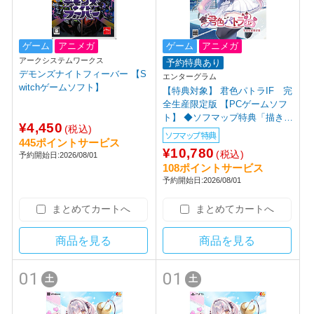
ゲーム
アニメガ
ゲーム
アニメガ
アークシステムワークス
予約特典あり
デモンズナイトフィーバー 【S
エンターグラム
witchゲームソフト】
【特典対象】 君色パトラIF 完
全生産限定版 【PCゲームソフ
ト】 ◆ソフマップ特典「描き下
¥4,450
(税込)
ろしＢ２タぺストリー」
ソフマップ特典
445ポイントサービス
¥10,780
(税込)
予約開始日:2026/08/01
108ポイントサービス
予約開始日:2026/08/01
まとめてカートへ
まとめてカートへ
商品を見る
商品を見る
01
01
土
土