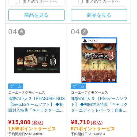
まとめてカートへ
まとめてカートへ
商品を見る
商品を見る
04
04
火
火
ゲーム
ゲーム
コーエーテクモゲームス
コーエーテクモゲームス
進撃の巨人３ TREASURE BOX
進撃の巨人３ 【PS5ゲームソフ
【Switch2ゲームソフト】 ◆初
ト】 ◆初回封入特典「キャラク
回封入特典「キャラクターエデ
ターエディットパーツ：自由の
ィットパーツ：自由の翼パーカ
翼パーカー DLC」
¥15,980
¥8,710
ー DLC」
(税込)
(税込)
1,598ポイントサービス
871ポイントサービス
予約開始日:2026/08/04
予約開始日:2026/08/04