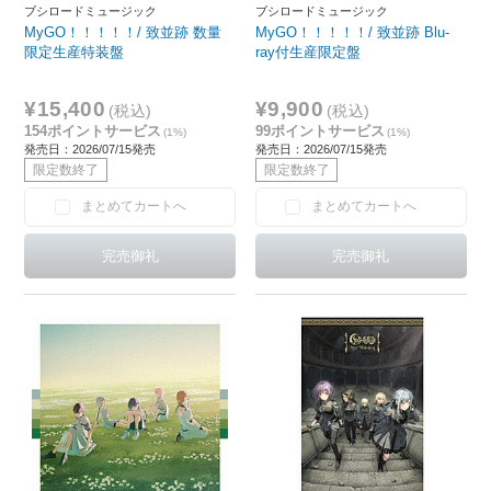
ブシロードミュージック
ブシロードミュージック
MyGO！！！！！/ 致並跡 数量
MyGO！！！！！/ 致並跡 Blu-
限定生産特装盤
ray付生産限定盤
¥15,400
¥9,900
(税込)
(税込)
154ポイントサービス
99ポイントサービス
(1%)
(1%)
発売日：2026/07/15発売
発売日：2026/07/15発売
限定数終了
限定数終了
まとめてカートへ
まとめてカートへ