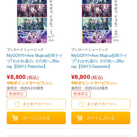
ブシロードミュージック
ブシロードミュージック
MyGO!!!!!×Ave Mujica合同ライ
MyGO!!!!!×Ave Mujica合同ライ
ブ｢わかれ道の､その先へ｣Blu-
ブ｢わかれ道の､その先へ｣Blu-
ray【DAY1:Petrichor】
ray【DAY2:Geosmin】
【sof001】
【sof001】
¥8,800
¥8,800
(税込)
(税込)
440ポイントサービス
440ポイントサービス
(5%)
(5%)
発売日：2025/11/12発売
発売日：2025/11/12発売
数量限定
数量限定
まとめてカートへ
まとめてカートへ