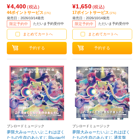
¥4,400
¥1,650
(税込)
(税込)
44ポイントサービス
17ポイントサービス
(1%)
(1%)
発売日：2026/10/14発売
発売日：2026/10/14発売
限定予約中
ただいま予約受付中
限定予約中
ただいま予約受付中
まとめてカートへ
まとめてカートへ
ブシロードミュージック
ブシロードミュージック
夢限大みゅーたいぷ:これはぼく
夢限大みゅーたいぷ:これはぼく
たちの生存のあらすじ Blu-ray付
たちの生存のあらすじ 通常盤