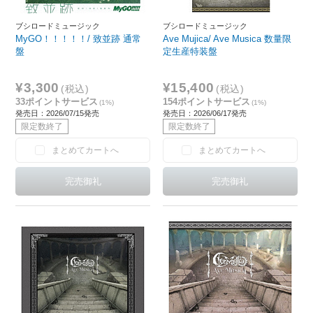
ブシロードミュージック
ブシロードミュージック
MyGO！！！！！/ 致並跡 通常
Ave Mujica/ Ave Musica 数量限
盤
定生産特装盤
¥3,300
¥15,400
(税込)
(税込)
33ポイントサービス
154ポイントサービス
(1%)
(1%)
発売日：2026/07/15発売
発売日：2026/06/17発売
限定数終了
限定数終了
まとめてカートへ
まとめてカートへ