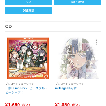
CD
BD・DVD
関連商品
CD
ブシロードミュージック
ブシロードミュージック
一家Dumb Rock!:ピースフル・
millsage:鳴らす
ピーシーズ！
¥1,650
¥1,650
(税込)
(税込)