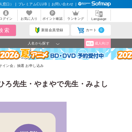
人窓口）
|
プレミアムCLUB
|
お問い合わせ
|
ログイン
お気に入り
ポイント確認
ランキング
Language
新規会員登録
カート
0
人名から探す
成人向け
R18
よこ先生サイン会」抽選 お申し込み
 開催記念 橈やひろ先生・やまやで先生・みよし