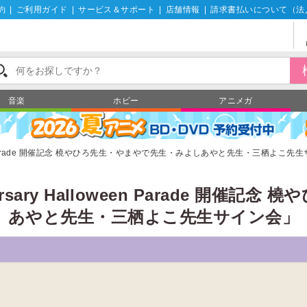
約
|
ご利用ガイド
|
サービス＆サポート
|
店舗情報
|
請求書払いについて（法
音楽
ホビー
アニメガ
 Halloween Parade 開催記念 橈やひろ先生・やまやで先生・みよしあやと先生・三栖
nniversary Halloween Parade
あやと先生・三栖よこ先生サイン会」