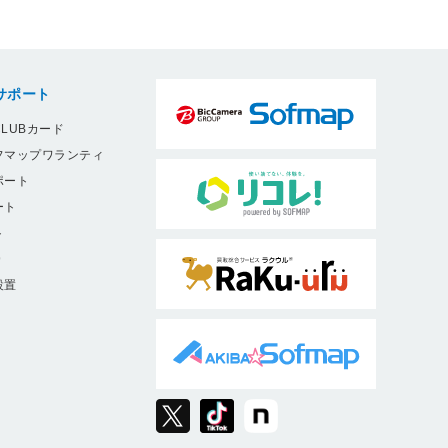
サポート
LUBカード
フマップワランティ
ポート
ート
ト
9
設置