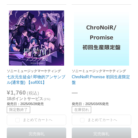
ソニーミュージックマーケティング
ソニーミュージックマーケティング
七次元生徒会!:即物的アンサンブ
ChroNoiR:Promise 初回生産限定
ル(通常盤) 【sof001】
盤
¥1,760
―
(税込)
18ポイントサービス
(1%)
発売日：2025/05/28発売
発売日：2025/03/05発売
限定数終了
在庫切れ
まとめてカートへ
まとめてカートへ