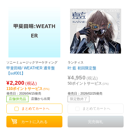
ソニーミュージックマーケティング
ランティス
甲斐田晴/ WEATHER 通常盤
叶:藍 初回限定盤
【sof001】
¥4,950
(税込)
¥2,200
(税込)
50ポイントサービス
(1%)
110ポイントサービス
(5%)
発売日：2026/04/15発売
発売日：2026/02/25発売
店舗併売品
店舗から出荷
限定数終了
まとめてカートへ
まとめてカートへ