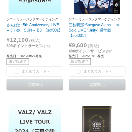
ソニーミュージックマーケティング
ソニーミュージックマーケティング
さんばか 5th Anniversary LIVE
三枝明那:Saegusa Akina １st
～3！参！SUN～ BD 【sof001】
Solo LIVE ”Unity” 通常版
【sof001】
¥12,100
(税込)
¥9,680
(税込)
605ポイントサービス
(5%)
484ポイントサービス
(5%)
発売日：2025/08/27発売
発売日：2025/07/16発売
限定数終了
限定数終了
まとめてカートへ
まとめてカートへ