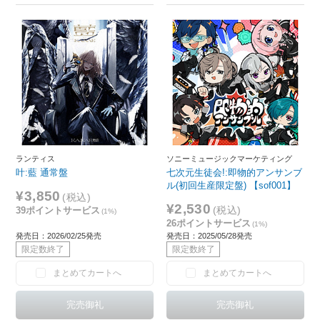
ランティス
ソニーミュージックマーケティング
叶:藍 通常盤
七次元生徒会!:即物的アンサンブ
ル(初回生産限定盤) 【sof001】
¥3,850
(税込)
¥2,530
(税込)
39ポイントサービス
(1%)
26ポイントサービス
(1%)
発売日：2026/02/25発売
発売日：2025/05/28発売
限定数終了
限定数終了
まとめてカートへ
まとめてカートへ