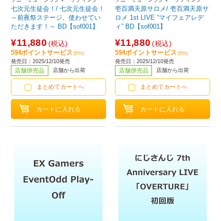
七次元生徒会！/ 七次元生徒会！
壱百満天原サロメ/ 壱百満天原サ
～前夜祭ステージ、使わせてい
ロメ 1st LIVE “マイフェアレデ
ただきます！～ BD【sof001】
ィ” BD【sof001】
¥11,880
¥11,880
(税込)
(税込)
594ポイントサービス
594ポイントサービス
(5%)
(5%)
発売日：2025/12/10発売
発売日：2025/12/10発売
店舗併売品
店舗から出荷
店舗併売品
店舗から出荷
まとめてカートへ
まとめてカートへ