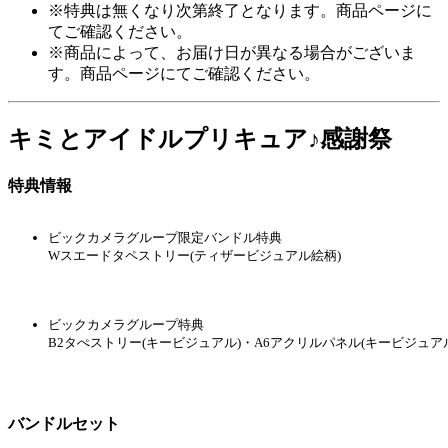
名探偵プリキュア！ vol．16
DVD
¥3,760
(税込)
188ポイント
サービス
(5%)
発売日：2027/05/26発売
予定
限定予約中
ただいま予約
受付中
まとめてカートへ
ハピネット
名探偵プリキュア！ vol．17
DVD
¥3,760
(税込)
188ポイント
サービス
(5%)
発売日：2027/05/26発売
予定
限定予約中
ただいま予約
受付中
まとめてカートへ