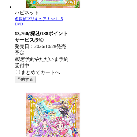
ハピネット
名探偵プリキュア！ vol．5
DVD
¥3,760
(税込)
188ポイント
サービス
(5%)
発売日：2026/10/28発売
予定
限定予約中
ただいま予約
受付中
まとめてカートへ