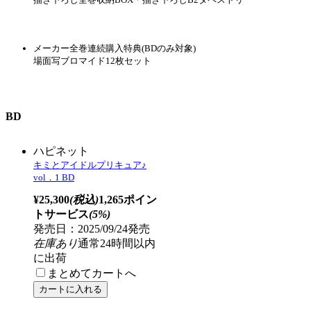
マーベラス
キミとアイドルプリキュア♪感
謝祭 Blu-ray通常版
¥9,680
(税込)
484ポイント
サービス
(5%)
発売日：2026/06/26発売
限定数終了
まとめてカートへ
※特典は無くなり次第終了となります。商品ページに
てご確認ください。
※商品によって、お届け日が異なる場合がございま
す。商品ページにてご確認ください。
キミとアイドルプリキュア♪TVシリー
ズ
特典情報