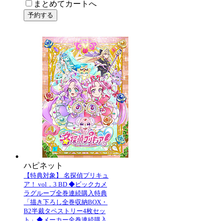
まとめてカートへ
ハピネット
【特典対象】 名探偵プリキュ
ア！ vol．3 BD ◆ビックカメ
ラグループ全巻連続購入特典
「描き下ろし全巻収納BOX・
B2半裁タペストリー4枚セッ
ト」◆メーカー全巻連続購入