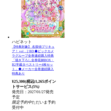
ハピネット
【特典対象】 名探偵プリキュ
ア！ vol．2 BD ◆ビックカメ
ラグループ全巻連続購入特典
「描き下ろし全巻収納BOX・
B2半裁タペストリー4枚セッ
ト」◆メーカー全巻連続購入
特典あり
¥25,300
(税込)
1,265ポイン
トサービス
(5%)
発売日：2027/01/27発売
予定
限定予約中
ただいま予約
受付中