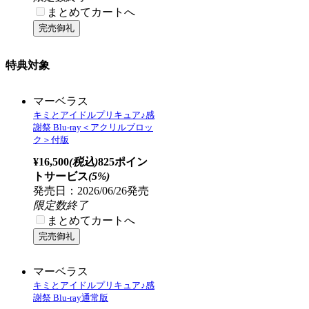
バンドルセット
マーベラス
キミとアイドルプリキュア♪感
謝祭 Blu-ray＜アクリルブロッ
ク＞付版【Wスエードタペス
トリーセット】
¥19,800
(税込)
990ポイン
トサービス
(5%)
発売日：2026/06/26発売
限定数終了
まとめてカートへ
マーベラス
キミとアイドルプリキュア♪感
謝祭 Blu-ray通常版【Wスエー
ドタペストリーセット】
¥12,980
(税込)
649ポイン