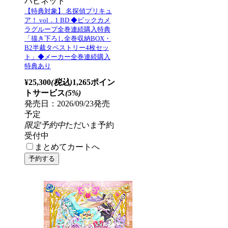
ハピネット
【特典対象】 名探偵プリキュ
ア！ vol．1 BD ◆ビックカメ
ラグループ全巻連続購入特典
「描き下ろし全巻収納BOX・
B2半裁タペストリー4枚セッ
ト」◆メーカー全巻連続購入
特典あり
¥25,300
(税込)
1,265ポイン
トサービス
(5%)
発売日：2026/09/23発売
予定
限定予約中
ただいま予約
受付中
まとめてカートへ