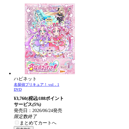
ハピネット
名探偵プリキュア！ vol．1
DVD
¥3,760
(税込)
188ポイント
サービス
(5%)
発売日：2026/06/24発売
限定数終了
まとめてカートへ