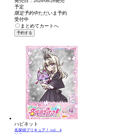
発売日：2026/08/26発売
予定
限定予約中
ただいま予約
受付中
まとめてカートへ
ハピネット
名探偵プリキュア！ vol．4