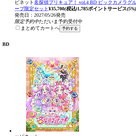
ピネット
名探偵プリキュア！ vol.4 BD ビックカメラグ
ープ限定セット
¥35,700
(税込)
1,785ポイントサービス
(5%
発売日：2027/05/26発売
限定予約中
ただいま予約受付中
まとめてカートへ
BD