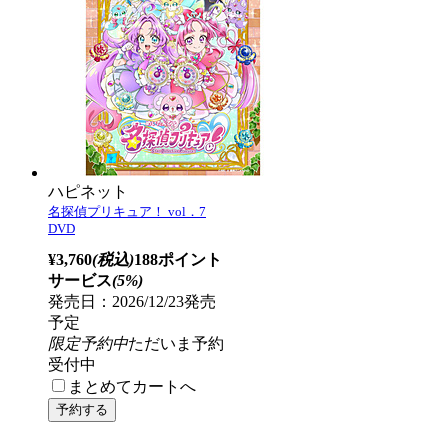
ハピネット
名探偵プリキュア！ vol．7
DVD
¥3,760
(税込)
188ポイント
サービス
(5%)
発売日：2026/12/23発売
予定
限定予約中
ただいま予約
受付中
まとめてカートへ