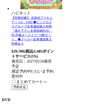
ハピネット
【特典対象】 名探偵プリキュ
ア！ vol．4 BD ◆ビックカメ
ラグループ全巻連続購入特典
「描き下ろし全巻収納BOX・
B2半裁タペストリー4枚セッ
ト」◆メーカー全巻連続購入
特典あり
¥29,700
(税込)
1,485ポイン
トサービス
(5%)
発売日：2027/05/26発売
予定
限定予約中
ただいま予約
受付中
まとめてカートへ
DVD