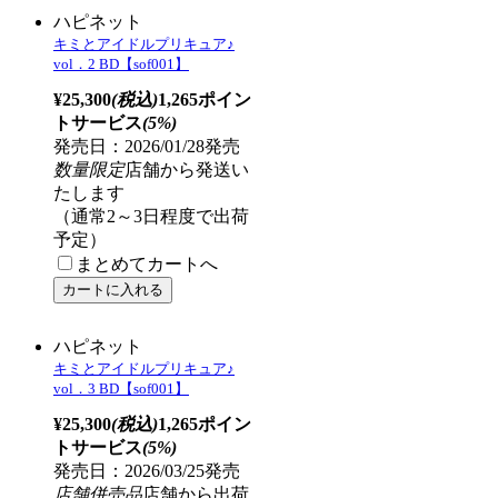
ビックカメラ・ソフマップ共通全巻連続購入特典(BDのみ対象)
描き下ろし全巻収納BOX・描き下ろしB2タペストリー
メーカー全巻連続購入特典(BDのみ対象)
場面写ブロマイド12枚セット
BD
ハピネット
キミとアイドルプリキュア♪
vol．1 BD
¥25,300
(税込)
1,265ポイン
トサービス
(5%)
発売日：2025/09/24発売
在庫あり
通常24時間以内
に出荷