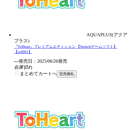
AQUAPLUS(アクア
プラス)
『ToHeart』プレミアムエディション 【Switchゲームソフト】
【sof001】
―
発売日：2025/06/26発売
在庫切れ
まとめてカートへ