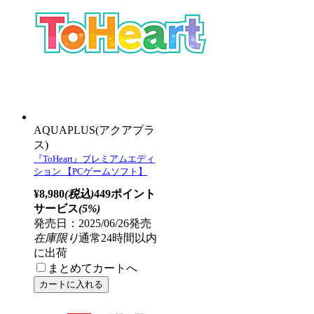
AQUAPLUS(アクアプラ
ス)
『ToHeart』プレミアムエディ
ション 【PCゲームソフト】
¥8,980
(税込)
449ポイント
サービス
(5%)
発売日：2025/06/26発売
在庫限り
通常24時間以内
に出荷
まとめてカートへ