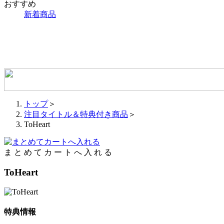
おすすめ
新着商品
トップ
＞
注目タイトル＆特典付き商品
＞
ToHeart
ま
と
め
て
カ
ー
ト
へ
入
れ
る
ToHeart
特典情報