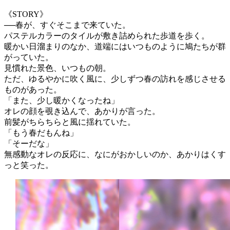
《STORY》
──春が、すぐそこまで来ていた。
パステルカラーのタイルが敷き詰められた歩道を歩く。
暖かい日溜まりのなか、道端にはいつものように鳩たちが群
がっていた。
見慣れた景色、いつもの朝。
ただ、ゆるやかに吹く風に、少しずつ春の訪れを感じさせる
ものがあった。
「また、少し暖かくなったね」
オレの顔を覗き込んで、あかりが言った。
前髪がちらちらと風に揺れていた。
「もう春だもんね」
「そーだな」
無感動なオレの反応に、なにがおかしいのか、あかりはくす
っと笑った。