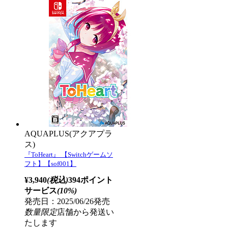
AQUAPLUS(アクアプラ
ス)
『ToHeart』 【Switchゲームソ
フト】【sof001】
¥3,940
(税込)
394ポイント
サービス
(10%)
発売日：2025/06/26発売
数量限定
店舗から発送い
たします