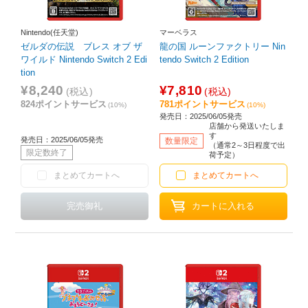
Nintendo(任天堂)
マーベラス
ゼルダの伝説 ブレス オブ ザ
龍の国 ルーンファクトリー Nin
ワイルド Nintendo Switch 2 Edi
tendo Switch 2 Edition
tion
¥8,240
¥7,810
(税込)
(税込)
824ポイントサービス
781ポイントサービス
(10%)
(10%)
発売日：2025/06/05発売
店舗から発送いたしま
す
発売日：2025/06/05発売
数量限定
（通常2～3日程度で出
限定数終了
荷予定）
まとめてカートへ
まとめてカートへ