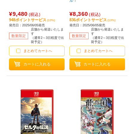
ル！
¥9,480
¥8,360
(税込)
(税込)
948ポイントサービス
836ポイントサービス
(10%)
(10%)
発売日：2025/06/05発売
発売日：2025/06/05発売
店舗から発送いたしま
店舗から発送いたしま
す
す
数量限定
数量限定
（通常2～3日程度で出
（通常2～3日程度で出
荷予定）
荷予定）
まとめてカートへ
まとめてカートへ