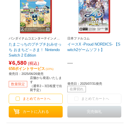
バンダイナムコエンターテインメン
日本ファルコム
ト
たまごっちのプチプチおみせっ
イースX -Proud NORDICS- 【S
ち おまちど～さま！ Nintendo
witch2ゲームソフト】
Switch 2 Edition
¥6,580
―
(税込)
658ポイントサービス
(10%)
発売日：2025/06/26発売
店舗から発送いたしま
す
発売日：2025/07/31発売
数量限定
（通常2～3日程度で出
在庫切れ
荷予定）
まとめてカートへ
まとめてカートへ