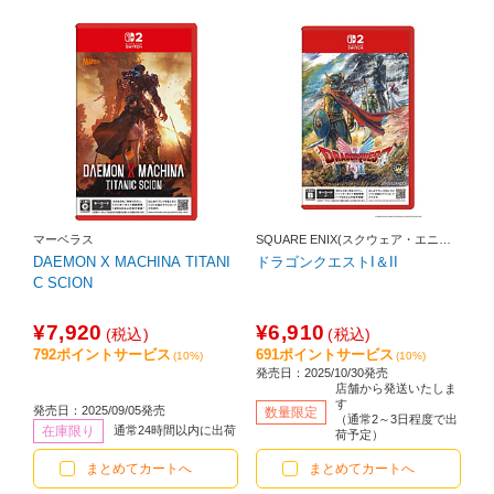
マーベラス
SQUARE ENIX(スクウェア・エニッ
クス)
DAEMON X MACHINA TITANI
ドラゴンクエストI＆II
C SCION
¥7,920
¥6,910
(税込)
(税込)
792ポイントサービス
691ポイントサービス
(10%)
(10%)
発売日：2025/10/30発売
店舗から発送いたしま
す
発売日：2025/09/05発売
数量限定
（通常2～3日程度で出
在庫限り
通常24時間以内に出荷
荷予定）
まとめてカートへ
まとめてカートへ