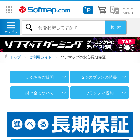
トップ
＞
ご利用ガイド
＞
ソフマップの安心長期保証
よくあるご質問
2つのプランの特長
掛け金について
ワランティ規約