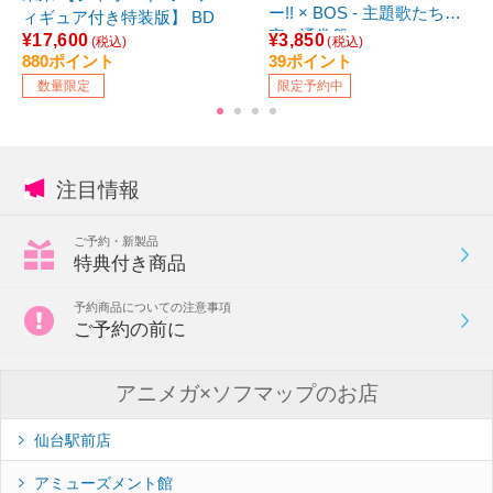
ー!! × BOS - 主題歌たちの
ィギュア付き特装版】 BD
宴 - 通常盤
¥17,600
¥3,850
(税込)
(税込)
880ポイント
39ポイント
数量限定
限定予約中
注目情報
ご予約・新製品
特典付き商品
予約商品についての注意事項
ご予約の前に
アニメガ×ソフマップのお店
仙台駅前店
アミューズメント館