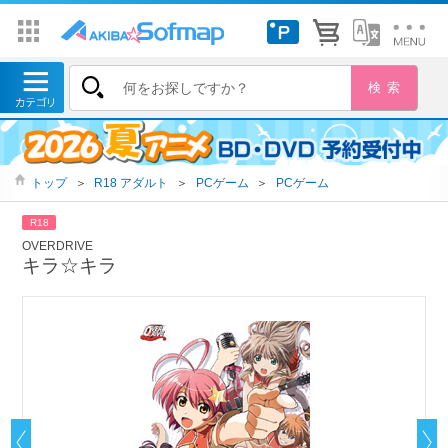
トップ
＞
R18 アダルト
＞
PCゲーム
＞
PCゲーム
R18
OVERDRIVE
キラ☆キラ