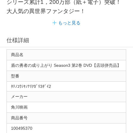
シリーズ累計1，200万部（紙＋電子）突破！
大人気の異世界ファンタジー！
もっと見る
仕様詳細
商品名
盾の勇者の成り上がり Season3 第2巻 DVD【店頭併売品】
型番
ﾀﾃﾉﾕｳｼﾔﾉﾅﾘｱｶﾞﾘ3ﾀﾞｲ2
メーカー
角川映画
商品番号
100495370