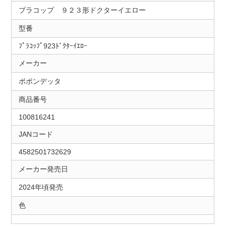
プラコップ ９２３形ドクターイエロー
型番
ﾌﾟﾗｺｯﾌﾟ923ﾄﾞｸﾀｰｲｴﾛｰ
メーカー
ポポンデッタ
商品番号
100816241
JANコード
4582501732629
メーカー発売日
2024年頃発売
色