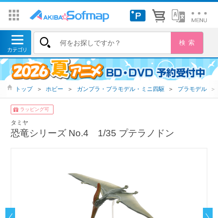
トップ
＞
ホビー
＞
ガンプラ・プラモデル・ミニ四駆
＞
プラモデル
＞
ラッピング可
タミヤ
恐竜シリーズ No.4 1/35 プテラノドン