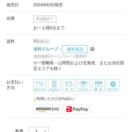
発売日
2024/04/20発売
在庫
限定数終了
お一人様5点まで
¥0
送料
(税込)
送料グループ：
通常商品
送料無料キャンペーン適用中
※一部離島・山間部および北海道、または当社指
定エリアを除く
お支払い
方法
ご利用いただけるPay払い
数量