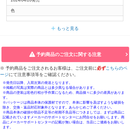
2024/04/20発売
色
もっと見る
予約商品のご注文に関する注意
※ 予約商品をご注文されるお客様は、ご注文前に
必ず
こちらのペ
ージ
にて注意事項等をご確認ください。
※発売日以降、入荷次第の発送となります。
※掲載の写真は実際の商品とは多少異なる場合があります。
※商品の塗装は彩色行程が手作業になるため、商品個々に多少の差異がありま
す。
※パッケージは商品本体の保護材ですので、本体に影響を及ぼすような破損を
除き、交換・返品対応対象外となります。あらかじめご了承ください。
※商品本体の破損や部品不足等の初期不良品等につきましては、まずは商品に
記載されていますメーカーのサポートセンターにお問合せをお願いします。商
品にメーカーサポートセンターの記載が無い場合は、当店にご連絡をお願いし
ます。