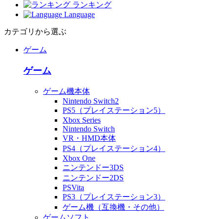
ランキング
Language
カテゴリから選ぶ
ゲーム
ゲーム
ゲーム機本体
Nintendo Switch2
PS5（プレイステーション5）
Xbox Series
Nintendo Switch
VR・HMD本体
PS4（プレイステーション4）
Xbox One
ニンテンドー3DS
ニンテンドー2DS
PSVita
PS3（プレイステーション3）
ゲーム機（互換機・その他）
ゲームソフト