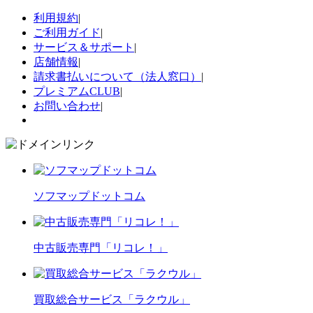
利用規約
|
ご利用ガイド
|
サービス＆サポート
|
店舗情報
|
請求書払いについて（法人窓口）
|
プレミアムCLUB
|
お問い合わせ
|
ソフマップドットコム
中古販売専門「リコレ！」
買取総合サービス「ラクウル」