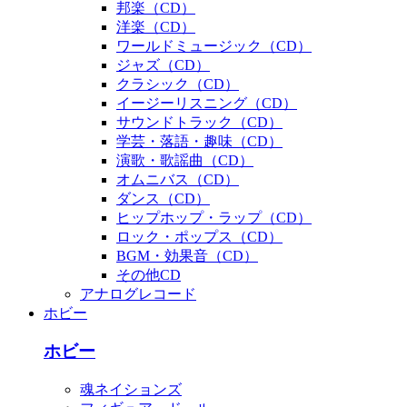
邦楽（CD）
洋楽（CD）
ワールドミュージック（CD）
ジャズ（CD）
クラシック（CD）
イージーリスニング（CD）
サウンドトラック（CD）
学芸・落語・趣味（CD）
演歌・歌謡曲（CD）
オムニバス（CD）
ダンス（CD）
ヒップホップ・ラップ（CD）
ロック・ポップス（CD）
BGM・効果音（CD）
その他CD
アナログレコード
ホビー
ホビー
魂ネイションズ