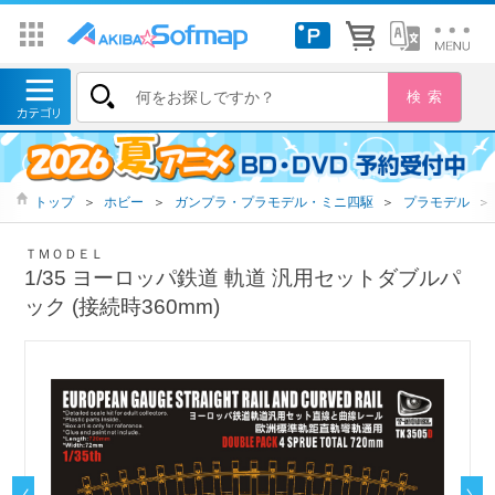
トップ
＞
ホビー
＞
ガンプラ・プラモデル・ミニ四駆
＞
プラモデル
＞
ＴＭＯＤＥＬ
1/35 ヨーロッパ鉄道 軌道 汎用セットダブルパ
ック (接続時360mm)