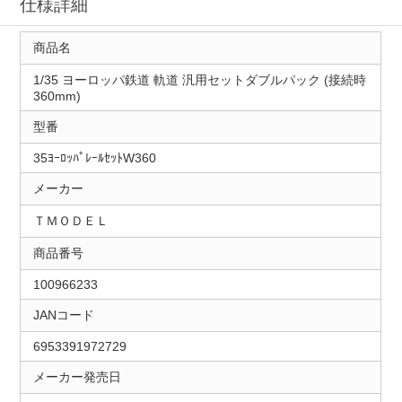
仕様詳細
商品名
1/35 ヨーロッパ鉄道 軌道 汎用セットダブルパック (接続時
360mm)
型番
35ﾖｰﾛｯﾊﾟﾚｰﾙｾｯﾄW360
メーカー
ＴＭＯＤＥＬ
商品番号
100966233
JANコード
6953391972729
メーカー発売日