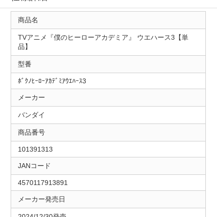
商品名
TVアニメ『僕のヒーローアカデミア』 ウエハース3【単
品】
型番
ﾎﾞｸﾉﾋｰﾛｰｱｶﾃﾞﾐｱｳｴﾊｰｽ3
メーカー
バンダイ
商品番号
101391313
JANコード
4570117913891
メーカー発売日
2024/12/30発売