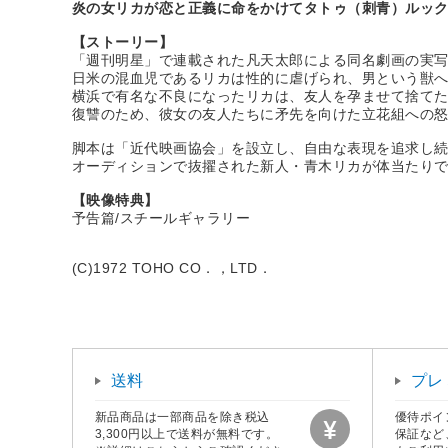
炎の女リカが恋と正義に命をかけてタトゥ（刺青）ルッ
【ストーリー】
「週刊明星」で連載された凡天太郎による同名劇画の実
日米の混血児であるリカは性的に虐げられ、男という獣
横浜で有名な不良になったリカは、友人を孕ませて捨て
復讐のため、彼女の友人たちに矛先を向けた立花組への
脚本は「近代映画協会」を設立し、自由な表現を追求し続
オーディションで抜擢された新人・青木リカが体当たり
【映像特典】
予告篇/スチールギャラリー
(C)1972 TOHO CO．，LTD．
送料
プレ
新品商品は一部商品を除き税込
優待ポイ
3,300円以上で送料が無料です。
保証など