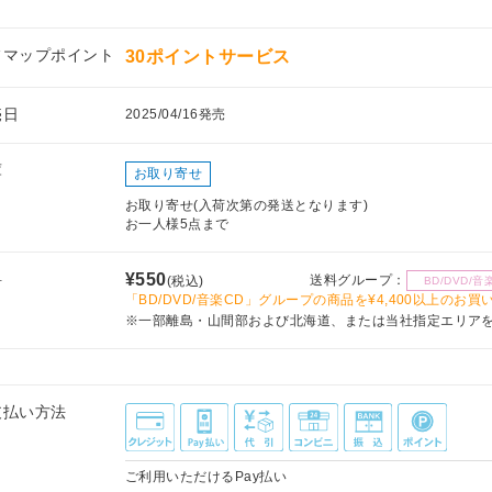
フマップポイント
30ポイントサービス
売日
2025/04/16発売
庫
お取り寄せ
お取り寄せ(入荷次第の発送となります)
お一人様5点まで
料
¥550
送料グループ：
(税込)
BD/DVD/音
「BD/DVD/音楽CD」グループの商品を¥4,400以上のお
※一部離島・山間部および北海道、または当社指定エリア
支払い方法
ご利用いただけるPay払い