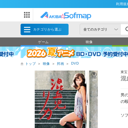
利用規
カテゴリから選ぶ
ゲーム
映像
DVD
トップ
＞
映像
＞
邦画
＞
東宝
混
男
の
ソ