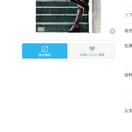
ソ
発
在
お気に入りに追加
送
お