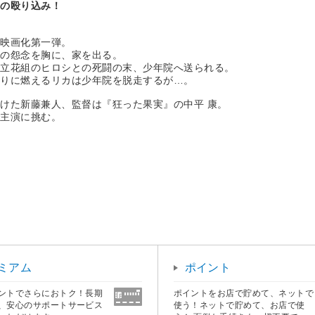
クの殴り込み！
写映画化第一弾。
への怨念を胸に、家を出る。
た立花組のヒロシとの死闘の末、少年院へ送られる。
怒りに燃えるリカは少年院を脱走するが…。
けた新藤兼人、監督は『狂った果実』の中平 康。
で主演に挑む。
ミアム
ポイント
ントでさらにおトク！長期
ポイントをお店で貯めて、ネットで
、安心のサポートサービス
使う！ネットで貯めて、お店で使