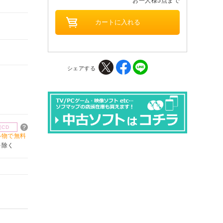
お一人様5点まで
シェアする
楽CD
買い物で無料
を除く