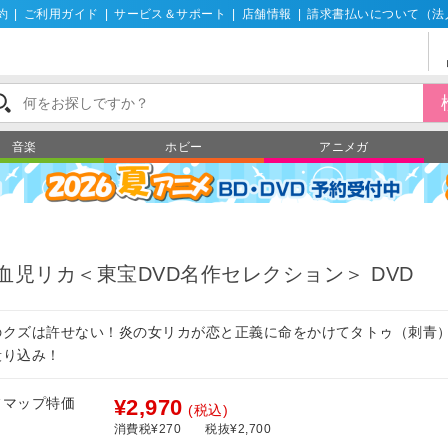
約
|
ご利用ガイド
|
サービス＆サポート
|
店舗情報
|
請求書払いについて（法
音楽
ホビー
アニメガ
血児リカ＜東宝DVD名作セレクション＞ DVD
のクズは許せない！炎の女リカが恋と正義に命をかけてタトゥ（刺青
殴り込み！
フマップ特価
¥2,970
(税込)
消費税¥270
税抜¥2,700