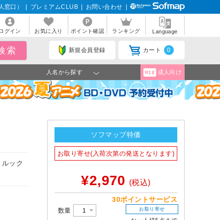
人窓口）
|
プレミアムCLUB
|
お問い合わせ
|
ログイン
お気に入り
ポイント確認
ランキング
Language
新規会員登録
カート
0
人名から探す
成人向け
R18
ソフマップ特価
お取り寄せ(入荷次第の発送となります)
）ルック
¥2,970
(税込)
30ポイントサービス
お取り寄せ
数量