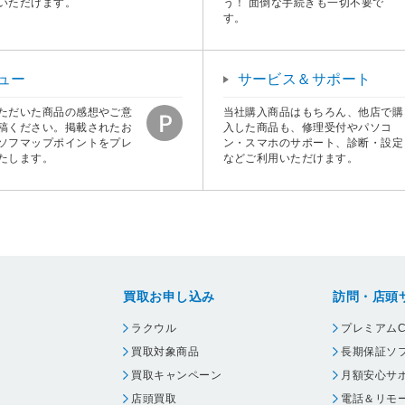
いただけます。
う！ 面倒な手続きも一切不要で
す。
ュー
サービス＆サポート
ただいた商品の感想やご意
当社購入商品はもちろん、他店で購
稿ください。掲載されたお
入した商品も、修理受付やパソコ
ソフマップポイントをプレ
ン・スマホのサポート、診断・設定
たします。
などご利用いただけます。
買取お申し込み
訪問・店頭
ラクウル
プレミアムC
買取対象商品
長期保証ソ
買取キャンペーン
月額安心サ
店頭買取
電話＆リモ