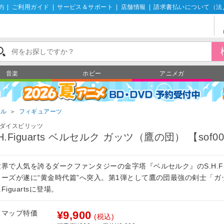
約
|
ご利用ガイド
|
サービス＆サポート
|
店舗情報
|
請求書払いについて（法
音楽
ホビー
アニメガ
ール
＞
フィギュアーツ
ダイスピリッツ
.H.Figuarts ベルセルク ガッツ（鷹の団） 【sof0
界で人気を誇るダークファンタジーの金字塔『ベルセルク』のS.H.Figu
リーズが遂に“黄金時代篇”へ突入。第1弾として鷹の団最強の剣士「ガ
H.Figuartsに登場。
フマップ特価
¥9,900
(税込)