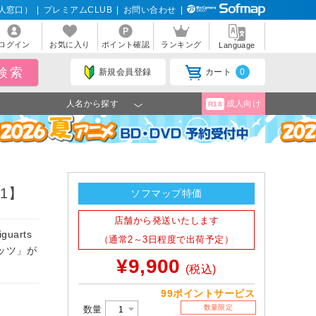
人窓口）
|
プレミアムCLUB
|
お問い合わせ
|
ログイン
お気に入り
ポイント確認
ランキング
Language
新規会員登録
カート
0
人名から探す
成人向け
R18
01】
ソフマップ特価
店舗から発送いたします
arts
（通常2～3日程度で出荷予定）
ッツ」が
¥9,900
(税込)
99ポイントサービス
数量限定
数量