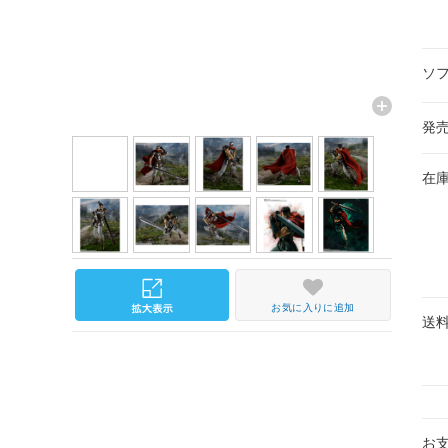
ソ
発
在
お気に入りに追加
送
お