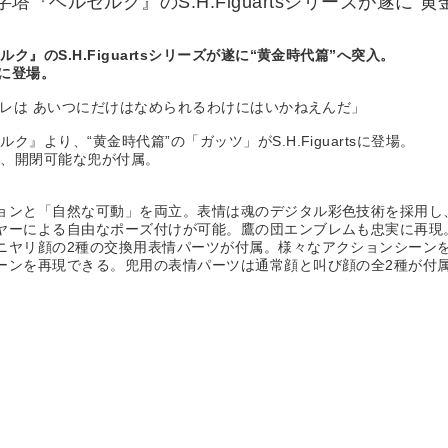
『ベルセルク』のS.H.Figuartsシリーズが遂に“
のS.H.Figuartsシリーズが遂に“黄金時代篇”へ突入。
sに登場。
オレは あいつにだけはなめられるわけにはいかねえんだ」
より、“黄金時代篇”の「ガッツ」がS.H.Figuartsに登場。
や、開閉可能な兜が付属。
ョンと「自然な可動」を両立。表情は魂のデジタル彩色技術を採用し
ヤーによる自由なポーズ付けが可能。鷹の団エンブレムも忠実に再現
ニヤリ顔の2種の交換用表情パーツが付属。様々なアクションシーン
ーンを再現できる。兜用の表情パーツは通常顔と叫び顔の全2種が付