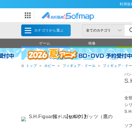
利用規
カテゴリから選ぶ
ゲーム
映像
トップ
＞
ホビー
＞
フィギュア・ドール
＞
フィギュア・ド
バン
S
全世
シ
S.
ソ