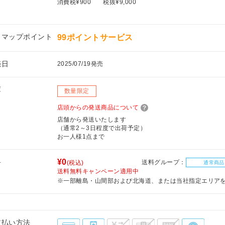
消費税¥900
税抜¥9,000
フマップポイント
99ポイントサービス
売日
2025/07/19発売
庫
数量限定
店頭からの発送商品について
店舗から発送いたします
（通常2～3日程度で出荷予定）
お一人様1点まで
料
¥0
送料グループ：
(税込)
通常商品
送料無料キャンペーン適用中
※一部離島・山間部および北海道、または当社指定エリア
支払い方法