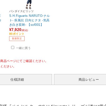
バンダイスピリッツ
E
S.H.Figuarts NARUTO-ナル
命
ト- 疾風伝 日向ヒナタ -気高
き白き双眸- 【sof001】
¥7,920
(税込)
80ポイント
数量限定
一緒に買う
各商品ページにてご確認ください。
認ください。
仕様詳細
商品レビュー