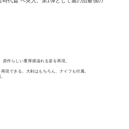
黄金時代篇”へ突入。第1弾として鷹の団最強の
、原作らしい重厚感溢れる姿を再現。
。
を再現できる。大剣はもちろん、ナイフも付属。
属。