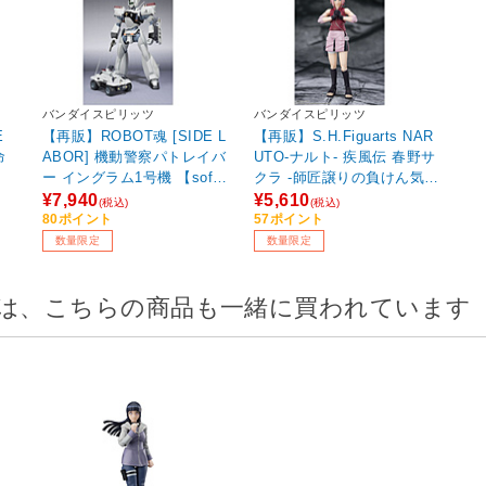
バンダイスピリッツ
バンダイスピリッツ
E
【再販】ROBOT魂 [SIDE L
【再販】S.H.Figuarts NAR
命
ABOR] 機動警察パトレイバ
UTO-ナルト- 疾風伝 春野サ
ー イングラム1号機 【sof00
クラ ‐師匠譲りの負けん気-
1】
【sof001】
¥7,940
¥5,610
(税込)
(税込)
80ポイント
57ポイント
数量限定
数量限定
は、こちらの商品も一緒に買われています