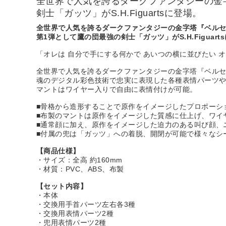
全世界で人気を誇るダークファンタジーの金字塔
剣士「ガッツ」がS.H.Figuartsに登場。
全世界で人気を誇るダークファンタジーの金字塔『ベルセルク』
第1弾として鷹の団最強の剣士「ガッツ」がS.H.Figuart
「オレは 自分で手にする何かで あいつの横に並びたい 
全世界で人気を誇るダークファンタジーの金字塔『ベルセルク』
魂のデジタル彩色技術で忠実に表現した各種表情パーツ
マントはワイヤー入りで自由に表情付けが可能。
■骨格から造形することで原作をイメージしたプロポーシ
■布製のマントは原作をイメージした質感に仕上げ、ワイ
■通常顔に加え、原作をイメージした迫力のある叫び顔、
■付属の兜は「ガッツ」への着脱、開閉が可能で様々なシ
【商品仕様】
・サイズ：全高 約160mm
・材質：PVC、ABS、布製
【セット内容】
・本体
・交換用手首パーツ左右各3種
・交換用表情パーツ2種
・兜用表情パーツ2種